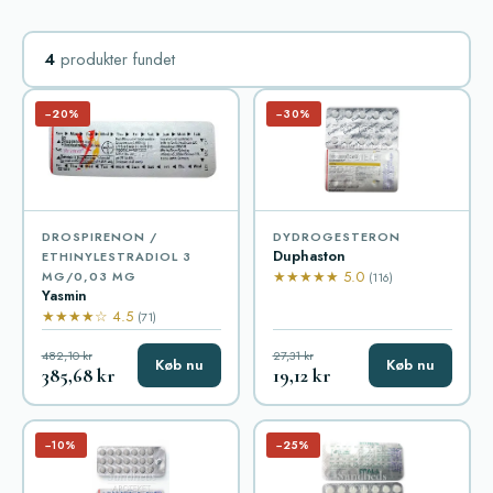
4
produkter fundet
−20%
−30%
DROSPIRENON /
DYDROGESTERON
Duphaston
ETHINYLESTRADIOL 3
★★★★★ 5.0
MG/0,03 MG
(116)
Yasmin
★★★★☆ 4.5
(71)
482,10 kr
27,31 kr
Køb nu
Køb nu
385,68 kr
19,12 kr
−10%
−25%