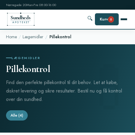
Nørregade 20
Man-Fre 08:00-16:00
Sundheds
🔍
Kurv
0
APOTEKET
Home
Lægemidler
Pillekontrol
LÆGEMIDLER
Pillekontrol
Find den perfekte pillekontrol til dit behov. Let at købe,
diskret levering og sikre resultater. Bestil nu og få kontrol
over din sundhed.
Alle
(4)