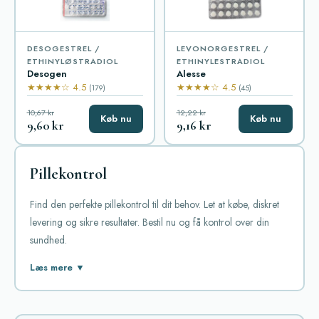
DESOGESTREL /
LEVONORGESTREL /
ETHINYLØSTRADIOL
ETHINYLESTRADIOL
Desogen
Alesse
★★★★☆ 4.5
★★★★☆ 4.5
(179)
(45)
10,67 kr
12,22 kr
Køb nu
Køb nu
9,60 kr
9,16 kr
Pillekontrol
Find den perfekte pillekontrol til dit behov. Let at købe, diskret
levering og sikre resultater. Bestil nu og få kontrol over din
sundhed.
I kategorien "Pillekontrol" på vores online Apotek finder du et
Læs mere ▼
bredt udvalg af piller, der er designet til at hjælpe med
prævention, hormonel regulering af kroppen og behandling af
forskellige kvindelidelser. Disse piller er populære blandt