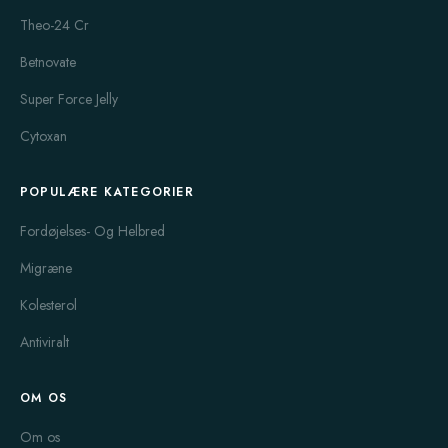
bruges til hormonel behandling, hvor der er behov for at støtte
Theo-24 Cr
progesteronniveauet. Det er ofte ordineret til behandling af
Betnovate
uregelmæssige menstruationscyklusser, kraftige blødninger,
symptomer på PMS, samt til assisteret befrugtning. Duphaston
Super Force Jelly
er kendt for sin sikre profil og pålidelige virkning. Det er også
Cytoxan
populært blandt kvinder, der ønsker en mindre
hormonpåvirkende form for behandling. Det er vigtigt at følge
POPULÆRE KATEGORIER
den dosis og varighed, lægen har ordineret, da for høje doser
kan påvirke hormonbalancen.
Fordøjelses- Og Helbred
Levlen
er en af de mest anvendte kombinerede p-piller i
Migræne
Danmark. Den indeholder østrogen og gestagen, hvilket giver
Kolesterol
en effektiv prævention og har tillige flere ekstra fordele såsom
at mindske menstruationssmerter, forbedre acne og regulere
Antiviralt
cyklen. Levlen har været populær i mange år pga. dens
dokumenterede virkning og relativt milde bivirkninger. Det er
OM OS
vigtigt at starte på Levlen korrekt, og kvinder bør følge præcis
den vejledning, de får fra egen læge for at minimere risikoen
Om os