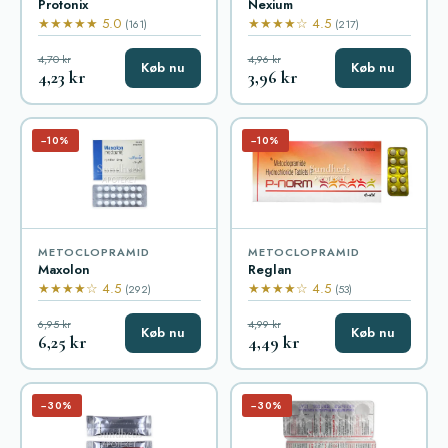
Protonix
Nexium
★★★★★ 5.0
★★★★☆ 4.5
(161)
(217)
4,70 kr
4,96 kr
Køb nu
Køb nu
4,23 kr
3,96 kr
−10%
−10%
METOCLOPRAMID
METOCLOPRAMID
Maxolon
Reglan
★★★★☆ 4.5
★★★★☆ 4.5
(292)
(53)
6,95 kr
4,99 kr
Køb nu
Køb nu
6,25 kr
4,49 kr
−30%
−30%