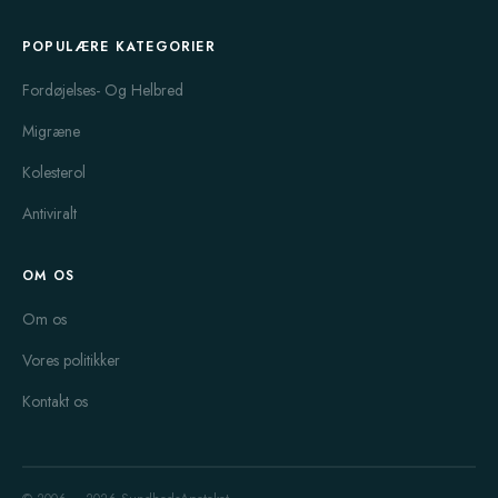
milde virkning og få bivirkninger. Mange brugere har
rapporteret om en mærkbar bedring i deres
POPULÆRE KATEGORIER
fordøjelsesfunktion, især efter perioder med dårlig fordøjelse
eller oppusthed.
Fordøjelses- Og Helbred
Hvis du oplever pludselige og hyppige diarréanfald, kan
Migræne
Imodium
være et effektivt valg. Dette lægemiddel virker ved at
Kolesterol
hæmme tarmbevægelser og hjælpe med at genoprette normal
tarmfunktion. Det er ofte brugt til akutte tilstande, men bør
Antiviralt
anvendes med forsigtighed og i henhold til dosisvejledningen
for at undgå forstoppelse eller andre bivirkninger.
OM OS
Mange patienter med Kronisk fordøjelsesbesvær har haft god
Om os
gavn af
Maxolon
, som er et medicin, der hjælper med at
Vores politikker
fremme mavetømning og reducere kvalme. Det er ofte
ordineret til personer med gastroparese eller andre lidelser,
Kontakt os
hvor mavesystemet er langsomt til at tømme sig. Brugere har
rapporteret om hurtig lindring og forbedret livskvalitet efter
regelmæssig brug.