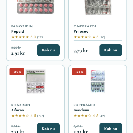
FAMOTIDIN
OMEPRAZOL
Pepcid
Prilosec
★★★★★ 5.0
★★★★☆ 4.5
(135)
(20)
3,23 kr
3,79 kr
Køb nu
Køb nu
2,91 kr
−20%
−25%
RIFAXIMIN
LOPERAMID
Xifaxan
Imodium
★★★★☆ 4.5
★★★★☆ 4.5
(197)
(49)
9,14 kr
3,41 kr
Køb nu
Køb nu
7,31 kr
2,55 kr