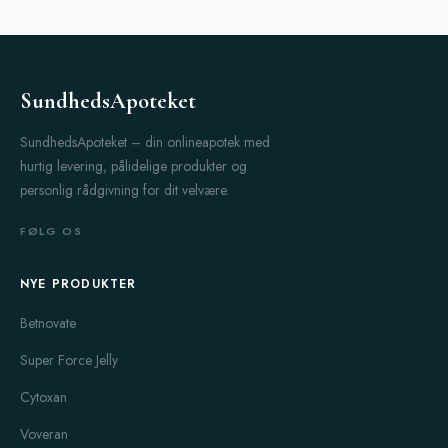
og ventrikelproblemer ved at hæmme syreproduktionen i
maven. Mange patienter har oplevet en betydelig forbedring i
deres symptomer efter behandling, og Aciphex er ofte valgt for
sin lange virketid og pålidelighed. Det er dog vigtigt at følge
SundhedsApoteket
den anbefalede dosis og konsultere en læge, hvis symptomerne
fortsætter.
SundhedsApoteket – din onlineapotek med
hurtig levering, pålidelige produkter og
En anden populær medicin er
Asacol
, der er specielt designet
personlig rådgivning for dit velvære.
til behandling af inflammatoriske tarmsygdomme såsom
ulcerøs colitis. Brugere har rapporteret om effektive resultater
FØLG OS
med færre bivirkninger, hvilket gør dette medicin til et af de
foretrukne valg hos patienter, der kæmper med kroniske
NYE PRODUKTER
tarmlidelser. Det vigtigste er at tage medicinen som foreskrevet
for at opretholde en stabil tilstand og reducere symptomer som
Betnovate
diarré og mavesmerter.
Super Force Jelly
Colospa
er et andet populært lægemiddel, der bruges til at
Cytoxan
lindre koliksmerter og fordøjelsesbesvær. Dette naturlige
behandlingsalternativ har vundet popularitet på grund af den
Voveran