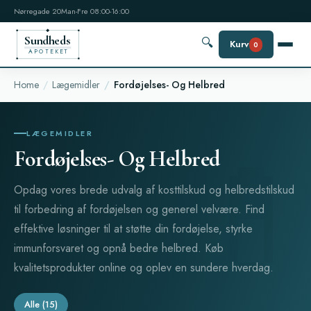
Nørregade 20
Man-Fre 08:00-16:00
Sundheds
🔍
Kurv
0
APOTEKET
Home
Lægemidler
Fordøjelses- Og Helbred
LÆGEMIDLER
Fordøjelses- Og Helbred
Opdag vores brede udvalg af kosttilskud og helbredstilskud
til forbedring af fordøjelsen og generel velvære. Find
effektive løsninger til at støtte din fordøjelse, styrke
immunforsvaret og opnå bedre helbred. Køb
kvalitetsprodukter online og oplev en sundere hverdag.
Alle
(15)