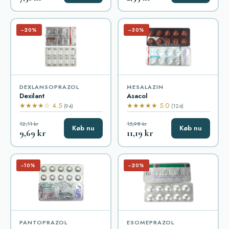
−20%
−30%
DEXLANSOPRAZOL
MESALAZIN
Dexilant
Asacol
★★★★☆ 4.5
★★★★★ 5.0
(94)
(124)
12,11 kr
15,98 kr
Køb nu
Køb nu
9,69 kr
11,19 kr
−10%
−20%
PANTOPRAZOL
ESOMEPRAZOL