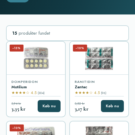
15
produkter fundet
−15%
−10%
DOMPERIDON
RANITIDIN
Motilium
Zantac
★★★★☆ 4.5
★★★★☆ 4.5
(304)
(96)
3,94 kr
3,52 kr
Køb nu
Køb nu
3,35 kr
3,17 kr
−10%