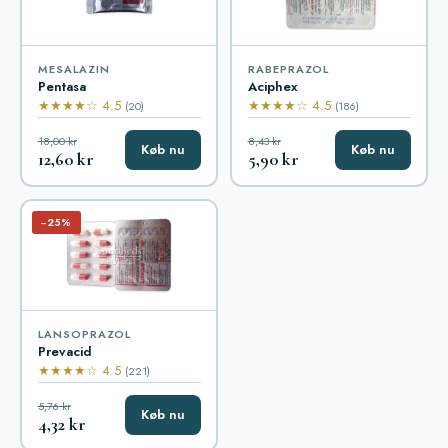
MESALAZIN
RABEPRAZOL
Pentasa
Aciphex
★★★★☆ 4.5
★★★★☆ 4.5
(20)
(186)
18,00 kr
8,43 kr
Køb nu
Køb nu
12,60 kr
5,90 kr
−25%
LANSOPRAZOL
Prevacid
★★★★☆ 4.5
(221)
5,76 kr
Køb nu
4,32 kr