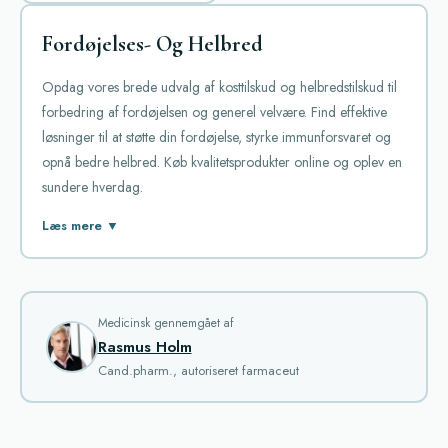
Fordøjelses- Og Helbred
Opdag vores brede udvalg af kosttilskud og helbredstilskud til
forbedring af fordøjelsen og generel velvære. Find effektive
løsninger til at støtte din fordøjelse, styrke immunforsvaret og
opnå bedre helbred. Køb kvalitetsprodukter online og oplev en
sundere hverdag.
I kategorien "Fordøjelses- og Helbred" på vores online apotek
Læs mere ▼
finder du et bredt udvalg af medicin, der er designet til at
hjælpe med at behandle en række fordøjelsesproblemer og
forbedre din generelle mave- og tarmhelse. Mange brugere
har rapporteret om positive erfaringer med nogle af de mest
Medicinsk gennemgået af
Rasmus Holm
populære præparater, hvilket har gjort dem til foretrukne valg
Cand.pharm., autoriseret farmaceut
blandt patienter og medicinske fagfolk.
Et af de mest kendte lægemidler i kategorien er
Aciphex
.
Dette medicin er kendt for sin effektive behandling af halsbrand