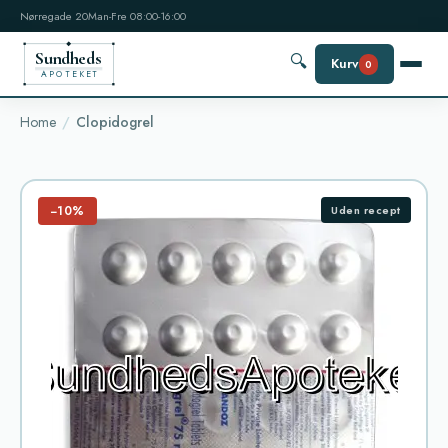
Nørregade 20
Man-Fre 08:00-16:00
Sundheds
🔍
Kurv
0
APOTEKET
Home
Clopidogrel
−10%
Uden recept