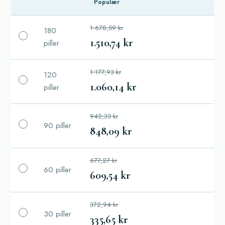
Populær
1.678,59 kr
180
1.510,74 kr
piller
1.177,93 kr
120
1.060,14 kr
piller
942,33 kr
90 piller
848,09 kr
677,27 kr
60 piller
609,54 kr
372,94 kr
30 piller
335,65 kr