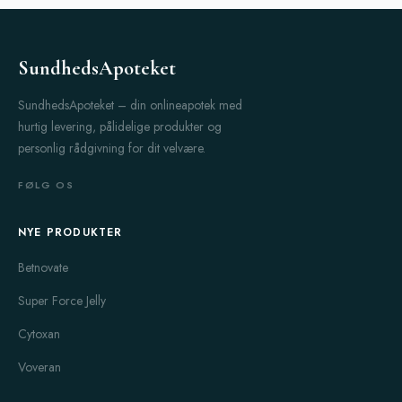
SundhedsApoteket
SundhedsApoteket – din onlineapotek med
hurtig levering, pålidelige produkter og
personlig rådgivning for dit velvære.
FØLG OS
NYE PRODUKTER
Betnovate
Super Force Jelly
Cytoxan
Voveran