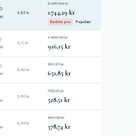
2.491,84 kr
0
1.744,29 kr
4,85 kr
ler
Bedste pris
Populær
1.308,78 kr
0
5,11 kr
916,15 kr
ler
931,21 kr
0
5,46 kr
651,85 kr
ler
755,01 kr
5,90 kr
528,51 kr
ler
541,06 kr
6,34 kr
378,74 kr
ler