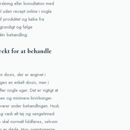
orskning eller konsultation med
l uden recept online i nogle
f produktet og købe fra
 grundigt og følge
ktiv behandling.
ekt for at behandle
 dosis, der er angivet i
ages en enkelt dosis, men i
er nogle uger. Det er vigtigt at
n og minimere bivirkninger.
evarer under behandlingen. Husk
g vask alt tøj og sengelinned
n skal normalt fuldføres, selvom
tter er døde. Hvis symptomerne