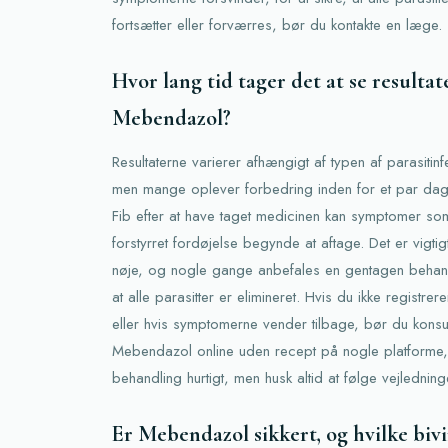
fortsætter eller forværres, bør du kontakte en læge.
Hvor lang tid tager det at se resultat
Mebendazol?
Resultaterne varierer afhængigt af typen af parasiti
men mange oplever forbedring inden for et par dage
Fib efter at have taget medicinen kan symptomer s
forstyrret fordøjelse begynde at aftage. Det er vigti
nøje, og nogle gange anbefales en gentagen behandli
at alle parasitter er elimineret. Hvis du ikke registre
eller hvis symptomerne vender tilbage, bør du kons
Mebendazol online uden recept på nogle platforme, h
behandling hurtigt, men husk altid at følge vejledning
Er Mebendazol sikkert, og hvilke biv