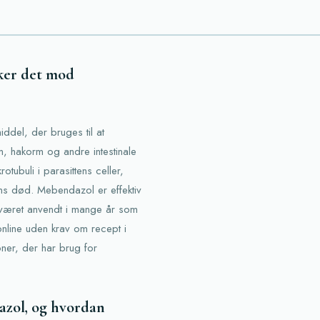
ker det mod
ddel, der bruges til at
m, hakorm og andre intestinale
tubuli i parasittens celler,
ttens død. Mebendazol er effektiv
 været anvendt i mange år som
online uden krav om recept i
oner, der har brug for
azol, og hvordan