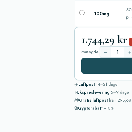
30
100mg
pil
1.744,29 kr
−
+
Mængde:
✈️
Luftpost
14–21
dage
⚡
Ekspreslevering
5–9
dage
🎁
Gratis luftpost
fra
1.293,68 
🔒
Kryptorabatt
−10%