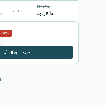
339,69 kr
7,93 kr
237,78 kr
ler
−30%
🛒 Tilføj til kurv
kr