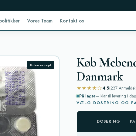
politikker
Vores Team
Kontakt os
Køb Mebenda
Uden recept
Danmark
★★★★☆
4.5
(237
Anmeldel
På lager
— klar til levering i da
VÆLG DOSERING OG PA
DOSERING
PA