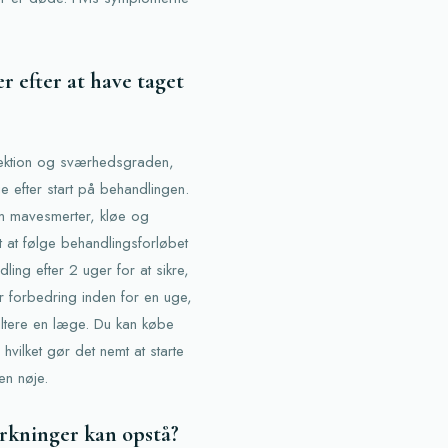
er efter at have taget
nfektion og sværhedsgraden,
 efter start på behandlingen.
om mavesmerter, kløe og
gt at følge behandlingsforløbet
ng efter 2 uger for at sikre,
rer forbedring inden for en uge,
ultere en læge. Du kan købe
vilket gør det nemt at starte
en nøje.
irkninger kan opstå?