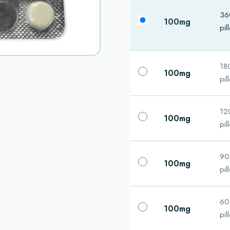
36
100mg
pil
18
100mg
pil
12
100mg
pil
90
100mg
pil
60
100mg
pil