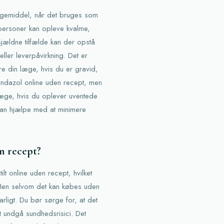
lægemiddel, når det bruges som
 personer kan opleve kvalme,
sjældne tilfælde kan der opstå
ller leverpåvirkning. Det er
re din læge, hvis du er gravid,
ndazol online uden recept, men
 læge, hvis du oplever uventede
b kan hjælpe med at minimere
n recept?
ilt online uden recept, hvilket
. Men selvom det kan købes uden
arligt. Du bør sørge for, at det
at undgå sundhedsrisici. Det