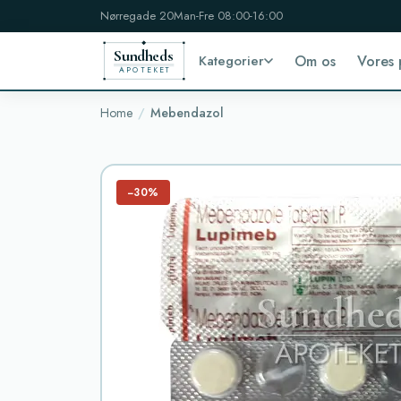
Nørregade 20
Man-Fre 08:00-16:00
Sundheds
Kategorier
Om os
Vores 
APOTEKET
Home
Mebendazol
−30%