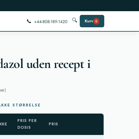
📞
🔍
Kurv
0
zol uden recept i
ser
)
g
KKE STØRRELSE
PRIS PER
KKE
PRIS
DOSIS