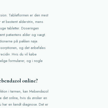
sion. Tabletformen er den mest
 et bestemt alderstrin, mens
luge tabletter. Doseringen
samt patientens alder og vægt.
uktionerne på pakken nøje.
sorptionen, og det anbefales
recidiv. Hvis du vil købe
lige formularer, og i nogle
ebendazol online?
fektion i tarmen, kan Mebendazol
e det online, hvis du ønsker en
u har en kendt diagnose. Det er