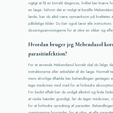
vigtigt at få en korrekt diagnose, hvilket kan kræve f
en læge. Selvom det er muligt at bestille Mebendazo
lande, bør du altid være opmærksom på kvaliteten a
pålidelige kilder. Du bør også læse alle instructions
doseringsanvisningerne for at sikre en sikker og effe
Hvordan bruger jeg Mebendazol korr
parasitinfektion?
For at anvende Mebendazol korrekt skal du følge den
instruktionerne eller anbefalet af din læge. Normalt t
mere alvorlige tilfælde kan behandlingen gentages eft
tage medicinen med mad for at forbedre absorptione
For bedst effekt bør du undgå alkohol og fede fød
at vaske hænder grundigt, før du tager medicinen, o
for at forhindre spredning af parasitter. Behandlinge
symptomerne forsvinder, for at sikre, at alle parasi