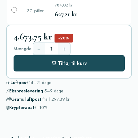
784,02 kr
30 piller
627,21 kr
4.673,75 kr
−20%
−
+
Mængde:
🛒 Tilføj til kurv
✈️
Luftpost
14–21
dage
⚡
Ekspreslevering
5–9
dage
🎁
Gratis luftpost
fra
1.297,39 kr
🔒
Kryptorabatt
−10%