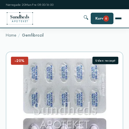
Nørregade 20
Man-Fre 08:00-16:00
Sundheds
🔍
Kurv
0
APOTEKET
Home
Gemfibrozil
−20%
Uden recept