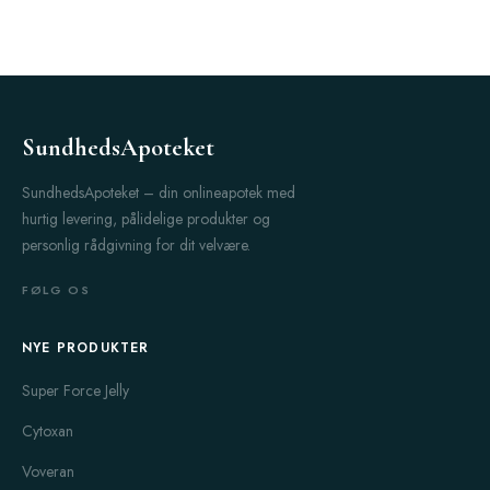
SundhedsApoteket
SundhedsApoteket – din onlineapotek med
hurtig levering, pålidelige produkter og
personlig rådgivning for dit velvære.
FØLG OS
NYE PRODUKTER
Super Force Jelly
Cytoxan
Voveran