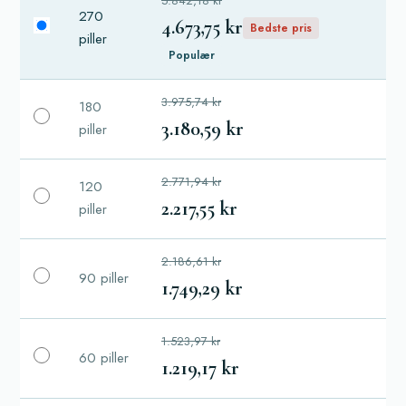
5.842,18 kr
270
4.673,75 kr
Bedste pris
piller
Populær
3.975,74 kr
180
3.180,59 kr
piller
2.771,94 kr
120
2.217,55 kr
piller
2.186,61 kr
90 piller
1.749,29 kr
1.523,97 kr
60 piller
1.219,17 kr