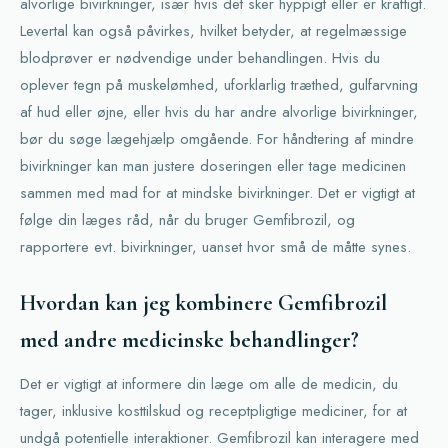
alvorlige bivirkninger, især hvis det sker hyppigt eller er kraftigt.
Levertal kan også påvirkes, hvilket betyder, at regelmæssige
blodprøver er nødvendige under behandlingen. Hvis du
oplever tegn på muskelømhed, uforklarlig træthed, gulfarvning
af hud eller øjne, eller hvis du har andre alvorlige bivirkninger,
bør du søge lægehjælp omgående. For håndtering af mindre
bivirkninger kan man justere doseringen eller tage medicinen
sammen med mad for at mindske bivirkninger. Det er vigtigt at
følge din læges råd, når du bruger Gemfibrozil, og
rapportere evt. bivirkninger, uanset hvor små de måtte synes.
Hvordan kan jeg kombinere Gemfibrozil
med andre medicinske behandlinger?
Det er vigtigt at informere din læge om alle de medicin, du
tager, inklusive kosttilskud og receptpligtige mediciner, for at
undgå potentielle interaktioner. Gemfibrozil kan interagere med