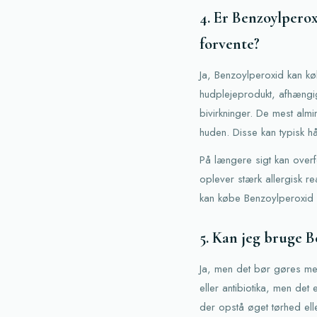
4. Er Benzoylperox
forvente?
Ja, Benzoylperoxid kan kø
hudplejeprodukt, afhængigt
bivirkninger. De mest alm
huden. Disse kan typisk h
På længere sigt kan overfo
oplever stærk allergisk r
kan købe Benzoylperoxid ud
5. Kan jeg bruge
Ja, men det bør gøres me
eller antibiotika, men det
der opstå øget tørhed elle