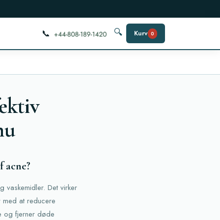
📞
🔍
Kurv
0
ektiv
nu
f acne?
g vaskemidler. Det virker
r med at reducere
e og fjerner døde