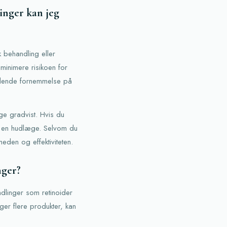
inger kan jeg
 behandling eller
 minimere risikoen for
ændende fornemmelse på
øge gradvist. Hvis du
re en hudlæge. Selvom du
heden og effektiviteten.
nger?
dlinger som retinoider
uger flere produkter, kan