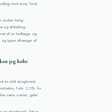
andling mod acne, fordi
r ønsker hurtig
me og afskalning.
revet af en hudlæge, og
%, og typen afhænger af
 kan jeg købe
ed en mild ansigtsvask,
entration, f.eks. 2,5%, for
en kan være cremer, geler
er og ansigtsvask. Det er