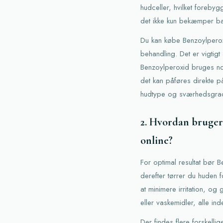
hudceller, hvilket foreby
det ikke kun bekæmper ba
Du kan købe Benzoylperoxid
behandling. Det er vigtigt
Benzoylperoxid bruges nor
det kan påføres direkte p
hudtype og sværhedsgrad
2. Hvordan bruger
online?
For optimal resultat bør 
derefter tørrer du huden f
at minimere irritation, og
eller vaskemidler, alle i
Der findes flere forskell