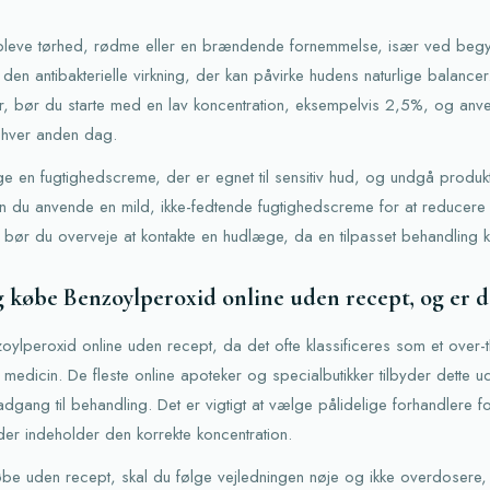
t opleve tørhed, rødme eller en brændende fornemmelse, især ved beg
 den antibakterielle virkning, der kan påvirke hudens naturlige balancer
, bør du starte med en lav koncentration, eksempelvis 2,5%, og anv
x hver anden dag.
uge en fugtighedscreme, der er egnet til sensitiv hud, og undgå produk
n du anvende en mild, ikke-fedtende fugtighedscreme for at reducere tø
s, bør du overveje at kontakte en hudlæge, da en tilpasset behandling
 købe Benzoylperoxid online uden recept, og er d
zoylperoxid online uden recept, da det ofte klassificeres som et over-
 medicin. De fleste online apoteker og specialbutikker tilbyder dette 
adgang til behandling. Det er vigtigt at vælge pålidelige forhandlere for
der indeholder den korrekte koncentration.
købe uden recept, skal du følge vejledningen nøje og ikke overdosere, 