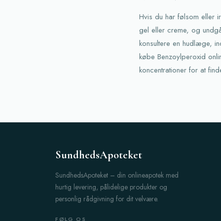
Hvis du har følsom eller 
gel eller creme, og undgå
konsultere en hudlæge, ind
købe Benzoylperoxid onlin
koncentrationer for at fin
SundhedsApoteket
SundhedsApoteket – din onlineapotek med
hurtig levering, pålidelige produkter og
personlig rådgivning for dit velvære.
FØLG OS