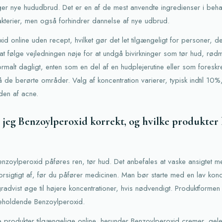
gger nye hududbrud. Det er en af de mest anvendte ingredienser i beh
kterier, men også forhindrer dannelse af nye udbrud.
 online uden recept, hvilket gør det let tilgængeligt for personer, de
 at følge vejledningen nøje for at undgå bivirkninger som tør hud, rød
malt dagligt, enten som en del af en hudplejerutine eller som foresk
å de berørte områder. Valg af koncentration varierer, typisk indtil 10
en af acne.
 jeg Benzoylperoxid korrekt, og hvilke produkter
Benzoylperoxid påføres ren, tør hud. Det anbefales at vaske ansigtet m
orsigtigt af, før du påfører medicinen. Man bør starte med en lav konc
 gradvist øge til højere koncentrationer, hvis nødvendigt. Produktform
ndeholdende Benzoylperoxid.
ige produkter tilgængelige online, herunder Benzoylperoxid cremer, gel