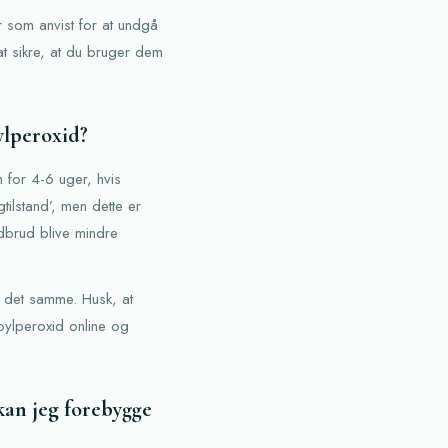
 som anvist for at undgå
at sikre, at du bruger dem
ylperoxid?
 for 4-6 uger, hvis
tilstand’, men dette er
dbrud blive mindre
d det samme. Husk, at
ylperoxid online og
kan jeg forebygge