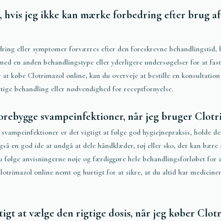
, hvis jeg ikke kan mærke forbedring efter brug a
dring eller symptomer forværres efter den foreskrevne behandlingstid, 
d en anden behandlingstype eller yderligere undersøgelser for at fasts
 at købe Clotrimazol online, kan du overveje at bestille en konsultatio
tige behandling eller nødvendighed for receptfornyelse.
orebygge svampeinfektioner, når jeg bruger Clotr
f svampeinfektioner er det vigtigt at følge god hygiejnepraksis, holde d
gså en god ide at undgå at dele håndklæder, tøj eller sko, der kan bær
u følge anvisningerne nøje og færdiggøre hele behandlingsforløbet for 
lotrimazol online nemt og hurtigt for at sikre, at du altid har medicin
tigt at vælge den rigtige dosis, når jeg køber Clot