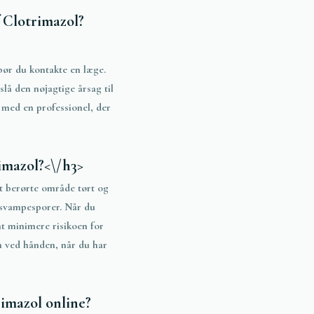
f Clotrimazol?
bør du kontakte en læge.
lå den nøjagtige årsag til
n med en professionel, der
imazol?<\/h3>
et berørte område tørt og
e svampesporer. Når du
at minimere risikoen for
en ved hånden, når du har
rimazol online?