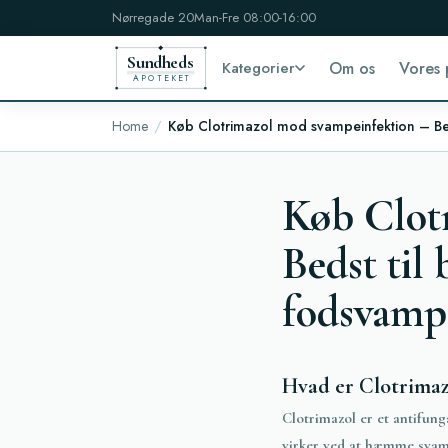
Nørregade 20
Man-Fre 08:00-16:00
Sundheds
Kategorier
Om os
Vores 
APOTEKET
Home
Køb Clotrimazol mod svampeinfektion – Be
Køb Clot
Bedst til
fodsvamp
Hvad er Clotrimaz
Clotrimazol er et antifun
virker ved at hæmme svam