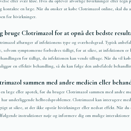
else eller svær kløe. Hvis du oplever alvorlige bivirkninger eller tegn p
 kontakte en læge. Når du ønsker at købe Clotrimazol online, skal du a
oen for bivirkninger.
g bruge Clotrimazol for at opnå det bedste result
rimazol afhænger af infektionens type og sværhedsgrad. Typisk anbefale
ge, selvom symptomerne forbedres tidligt, for at sikre, at infektionen er
behandlingen for tidligt, da infektionen kan vende tilbage. Når du vil kø
iggør en effektiv behandling, så du kan følge den anbefalede behandlin
trimazol sammen med andre medicin eller behand
e en læge eller apotek, før du bruger Clotrimazol sammen med andre me
er har underliggende helbredsproblemer. Clotrimazol kan interagere med
tigt at sikre, at der ikke opstår bivirkninger eller nedsat effekt. Når du
følgende instruktioner nøje og informere dig om mulige interaktioner f