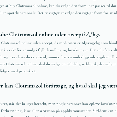
ger at
buy
Clotrimazol online, kan du vælge den form, der passer til din 
ller apotekspersonale. Det er vigtigt at vælge den rigtige form for at si
købe Clotrimazol online uden recept?<\/h3>
 Clotrimazol online uden recept, da medicinen er tilgængelig som hånd
det korrekt for at undgå fejlbehandling og bivirkninger. Det anbefales al
r brug, især hvis du er gravid, ammer, har en underliggende sygdom ell
buy
Clotrimazol online, skal du vælge en pålidelig webbutik, der sælge
 følger med produktet.
er kan Clotrimazol forårsage, og hvad skal jeg v
kkert, når det bruges korrekt, men nogle personer kan opleve bivirknin
 forbrænding, kløe eller irritation på applikationsstedet. Sjældent kan d