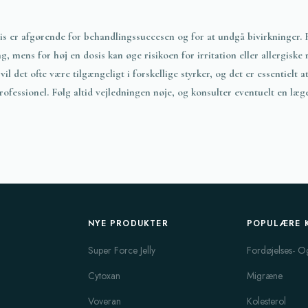
s er afgørende for behandlingssuccesen og for at undgå bivirkninger. F
ng, mens for høj en dosis kan øge risikoen for irritation eller allergiske
il det ofte være tilgængeligt i forskellige styrker, og det er essentielt 
ofessionel. Følg altid vejledningen nøje, og konsulter eventuelt en læge
NYE PRODUKTER
POPULÆRE 
Super Force Jelly
Fordøjelses- O
Cytoxan
Migræne
Voveran
Kolesterol