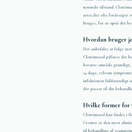
normale tilstand. Clotrim
arter,der ofte forårsager 
bruges, for at opnå det be
Hvordan bruger jeg
Det anbefales at følge ins
Clotrimazol påføres det b
berørte område grundigt, 
14 dage, selvom symptomern
infektionen fuldstændigt 
der passer til din behandli
Hvilke former for 
Clotrimazol kan findes i f
Cremer er den mest almind
til behandling af svampein