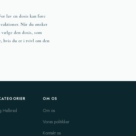
or lav en dosis kan føre
 reaktioner. Når du ønsker
at vælge den dosis, som
, hvis du er i tvivl om den
KATEGORIER
OM OS
g Helbred
Om os
Vores politikker
Kontakt os