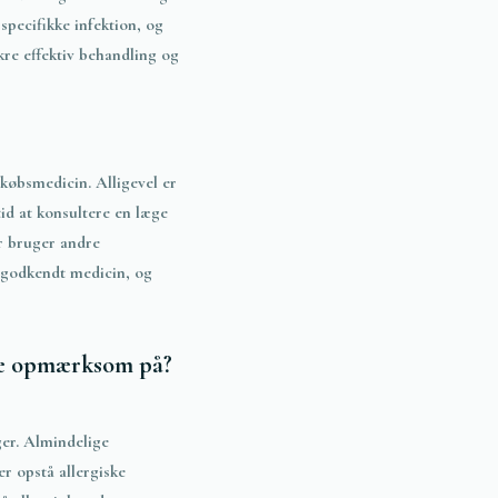
specifikke infektion, og
kre effektiv behandling og
købsmedicin. Alligevel er
tid at konsultere en læge
er bruger andre
r godkendt medicin, og
ære opmærksom på?
ger. Almindelige
er opstå allergiske