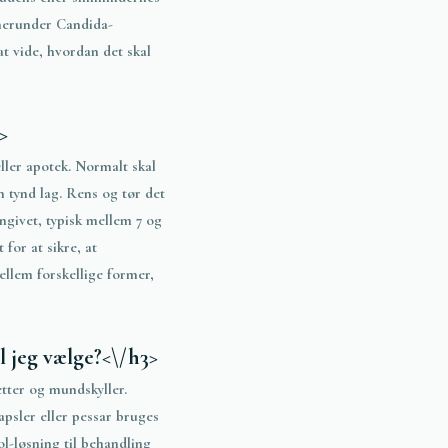
 herunder Candida-
at vide, hvordan det skal
>
ller apotek. Normalt skal
tynd lag. Rens og tør det
ngivet, typisk mellem 7 og
for at sikre, at
ellem forskellige former,
l jeg vælge?<\/h3>
etter og mundskyller.
psler eller pessar bruges
l-løsning til behandling