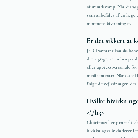
af mundsvamp. Når du sø
som anbefales af en læge e
minimere bivirkninger.
Er det sikkert at 
Ja, i Danmark kan du købe
det vigtigt, at du bruger 
eller apotekspersonale fø
medikamenter. Når du vil
følge de vejledninger, der
Hvilke bivirkning
<\/h3>
Clotrimazol er generelt si
bivirkninger inkluderer let