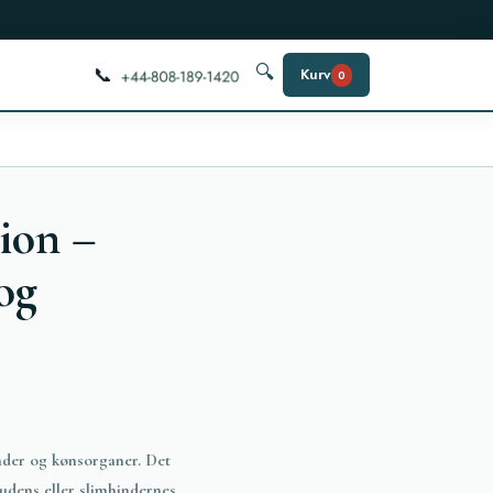
📞
🔍
Kurv
0
ion –
og
nder og kønsorganer. Det
dens eller slimhindernes