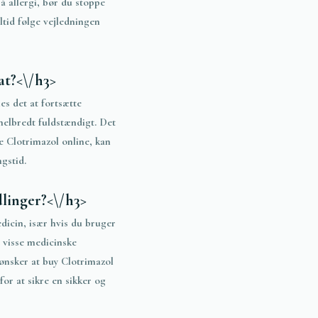
å allergi, bør du stoppe
ltid følge vejledningen
at?<\/h3>
s det at fortsætte
 helbredt fuldstændigt. Det
be Clotrimazol online, kan
gstid.
linger?<\/h3>
dicin, især hvis du bruger
 visse medicinske
 ønsker at
buy
Clotrimazol
or at sikre en sikker og