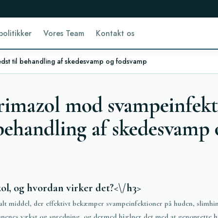
politikker
Vores Team
Kontakt os
dst til behandling af skedesvamp og fodsvamp
rimazol mod svampeinfekt
 behandling af skedesvamp 
ol, og hvordan virker det?<\/h3>
galt middel, der effektivt bekæmper svampeinfektioner på huden, slimhi
penes vækst og spredning, og dermed hjælper det med at genoprette hu