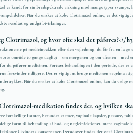
azol er kendt for sin bredspektrede virkning mod mange typer svampe,
svampelidelser. Når du ønsker at købe Clotrimazol online, er det vigtigt 
dste resultat og undgå bivirkninger.
 Clotrimazol, og hvor ofte skal det påføres?<\/h3
truktionerne på medicinpakken eller den vejledning, du får fra en læge e
erørte område to gange dagligt – om morgenen og om aftenen – med en 
før du påfører medicinen. Fortsæt behandlingen i den periode, der er a
e forsvinder tidligere. Det er vigtigt at bruge medicinen regelmæssigt 
undertrykkes. Når du ønsker at købe Clotrimazol online, kan du vælge m
ng.
Clotrimazol-medikation findes der, og hvilken ska
lere forskellige former, herunder cremer, vaginale kapsler, pessare, tabl
elige form til behandling af hud- og negleinfektioner, mens vaginale ka
fektioner i kvinders kønsorganer. Derudover findes der også Clotrimazo