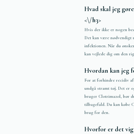
Hvad skal jeg gøre
<\/h3>
Hvis der ikke er nogen be
Det kan være nødvendigt me
infektionen. Når du ønsker
kan vejlede dig om den rig
Hvordan kan jeg f
For at forhindre recidiv a
undgå stramt tøj. Det er o
bruger Clotrimazol, bør d
tilbagefald. Du kan købe C
brug for den.
Hvorfor er det vig