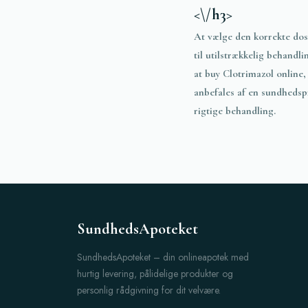
<\/h3>
At vælge den korrekte dosi
til utilstrækkelig behandli
at
buy
Clotrimazol online, v
anbefales af en sundhedspr
rigtige behandling.
SundhedsApoteket
SundhedsApoteket – din onlineapotek med
hurtig levering, pålidelige produkter og
personlig rådgivning for dit velvære.