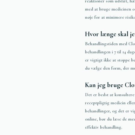
reaktioner som udslæt, hæv
med at bruge medicinen og
nøje for at minimere risik
Hvor længe skal je
Behandlingstiden med Clot
behandlingen i 7 til 14 da
er vigtigt ikke at stoppe 
du vælge den form, der mul
Kan jeg bruge Clo
Det er bedst at konsulter
receptpligtig medicin ell
behandlinger, og det er vig
online, bør du læse de med
effektiv behandling.