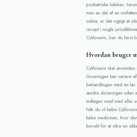
psykiatriske lidelser, heru
men en del af en omfatte
online, er det vigtigt at s
recept i nogle jurisdiktio
Cykloserin, bør du først 
Hvordan bruger ma
Cykloserin skal anvendes 
Doseringen kan variere afh
behandlingen med en lav d
ændre doseringen uden at k
indtages med mad eller ud
Når du vil købe Cykloseri
købe medicinen, hvor den 
korrekt for at sikre en sik