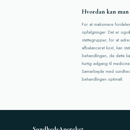
Hvordan kan man 
For at maksimere fordelen
opfølgninger. Det er ogs
støttegrupper, for at adr
afbalanceret kost, kan stø
behandlingen, da dette ka
hurtig adgang til medicin
Samarbejde med sundhedsp
behandlingen optimalt.
SundhedsApoteket