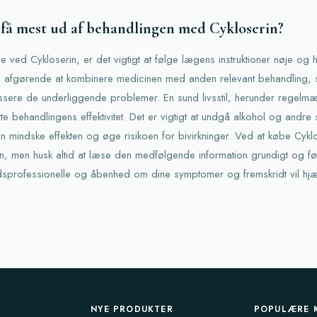
få mest ud af behandlingen med Cykloserin?
e ved Cykloserin, er det vigtigt at følge lægens instruktioner nøje o
å afgørende at kombinere medicinen med anden relevant behandling, s
essere de underliggende problemer. En sund livsstil, herunder regelm
tte behandlingens effektivitet. Det er vigtigt at undgå alkohol og andre
n mindske effekten og øge risikoen for bivirkninger. Ved at købe Cyklo
en, men husk altid at læse den medfølgende information grundigt og fø
rofessionelle og åbenhed om dine symptomer og fremskridt vil hjæ
NYE PRODUKTER
POPULÆRE 