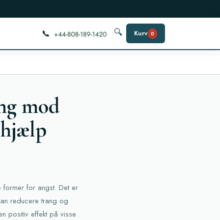
📞
🔍
Kurv
0
ing mod
 hjælp
 former for angst. Det er
t kan reducere trang og
 positiv effekt på visse