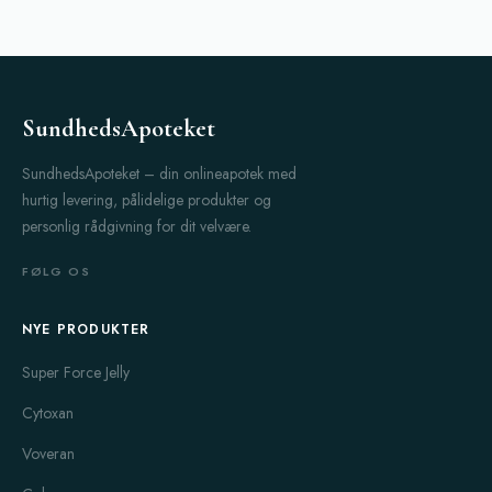
SundhedsApoteket
SundhedsApoteket – din onlineapotek med
hurtig levering, pålidelige produkter og
personlig rådgivning for dit velvære.
FØLG OS
NYE PRODUKTER
Super Force Jelly
Cytoxan
Voveran