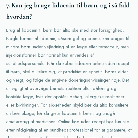
7. Kan jeg bruge lidocain til børn, og i så fald
hvordan?
Brug af lidocain til børn bør altid ske med stor forsigtighed.
Nogle former af lidocain, såsom gel og creme, kan bruges til
mindre børn under vejledning af en læge eller farmaceut, men
injektionsformer bør normalt kun anvendes af
sundhedspersonale. Når du køber lidocain online uden recept
til børn, skal du sikre dig, at produktet er egnet til børns alder
og vægt, og følge de angivne doseringsanvisninger nøje. Det
er vigtigt at overvåge barnets reaktion efter påføring og
kontakte læge, hvis der opstår ubehag, allergiske reaktioner
eller bivirkninger. For sikkerheden skyld bør du altid konsultere
en børnelæge, før du giver lidocain til børn, og undgå
amatørbrug af medicinen. Online køb uden recept bør kun ske
efter rådgivning af en sundhedsprofessionel for at garantere, at