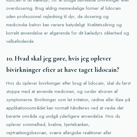
lidocain til dit kæledyr, for at undgå uønskede bivirkninger eller
overdosering. Brug aldrig menneskelige former af lidocain
uden professionel vejledning til dyr, da dosering og
medicinske behov kan variere betydeligt. Kvalitetssikring og
korrekt anvendelse er afgørende for dit kæledyrs sikkerhed og
velbefindende.
10. Hvad skal jeg gøre, hvis jeg oplever
bivirkninger efter at have taget lidocain?
Hvis du oplever bivirkninger efter brug af lidocain, skal du først
stoppe med at anvende medicinen, og vurder alvoren af
symptomerne. Bivirkninger som let irritation, rødme eller kløe på
applikationsområdet kan normalt håndteres ved at vaske det
berørte område og undgå yderligere anvendelse. Hvis du
oplever svimmelhed, kvalme, hjertebanken,
vejrtrækningsbesvær, svære allergiske reaktioner eller