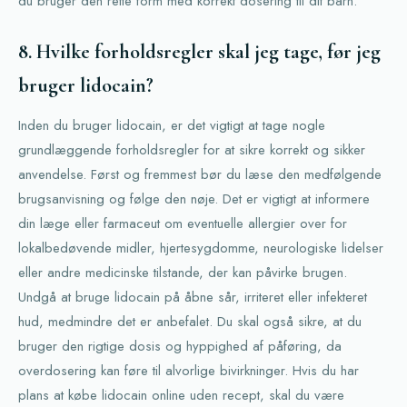
du bruger den rette form med korrekt dosering til dit barn.
8. Hvilke forholdsregler skal jeg tage, før jeg
bruger lidocain?
Inden du bruger lidocain, er det vigtigt at tage nogle
grundlæggende forholdsregler for at sikre korrekt og sikker
anvendelse. Først og fremmest bør du læse den medfølgende
brugsanvisning og følge den nøje. Det er vigtigt at informere
din læge eller farmaceut om eventuelle allergier over for
lokalbedøvende midler, hjertesygdomme, neurologiske lidelser
eller andre medicinske tilstande, der kan påvirke brugen.
Undgå at bruge lidocain på åbne sår, irriteret eller infekteret
hud, medmindre det er anbefalet. Du skal også sikre, at du
bruger den rigtige dosis og hyppighed af påføring, da
overdosering kan føre til alvorlige bivirkninger. Hvis du har
plans at købe lidocain online uden recept, skal du være