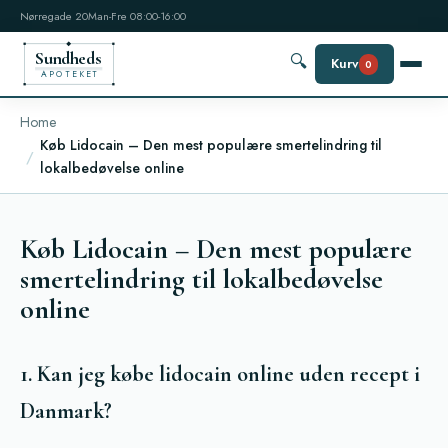
Nørregade 20
Man-Fre 08:00-16:00
Sundheds
🔍
Kurv
0
APOTEKET
Home
Køb Lidocain – Den mest populære smertelindring til
lokalbedøvelse online
Køb Lidocain – Den mest populære
smertelindring til lokalbedøvelse
online
1. Kan jeg købe lidocain online uden recept i
Danmark?