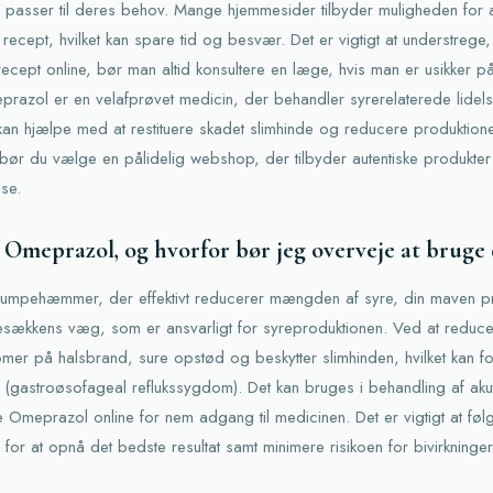
 passer til deres behov. Mange hjemmesider tilbyder muligheden for
 recept, hvilket kan spare tid og besvær. Det er vigtigt at understrege,
ecept online, bør man altid konsultere en læge, hvis man er usikker p
prazol er en velafprøvet medicin, der behandler syrerelaterede lidel
an hjælpe med at restituere skadet slimhinde og reducere produktion
ør du vælge en pålidelig webshop, der tilbyder autentiske produkter 
se.
Omeprazol, og hvorfor bør jeg overveje at bruge 
mpehæmmer, der effektivt reducerer mængden af syre, din maven pr
ækkens væg, som er ansvarligt for syreproduktionen. Ved at reduce
mer på halsbrand, sure opstød og beskytter slimhinden, hvilket kan
gastroøsofageal reflukssygdom). Det kan bruges i behandling af akutt
Omeprazol online for nem adgang til medicinen. Det er vigtigt at fø
or at opnå det bedste resultat samt minimere risikoen for bivirkninger