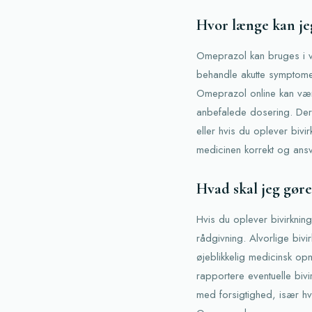
Hvor længe kan jeg
Omeprazol kan bruges i va
behandle akutte symptome
Omeprazol online kan vær
anbefalede dosering. Der 
eller hvis du oplever bivir
medicinen korrekt og ansva
Hvad skal jeg gøre
Hvis du oplever bivirkni
rådgivning. Alvorlige bivi
øjeblikkelig medicinsk op
rapportere eventuelle bivi
med forsigtighed, især h