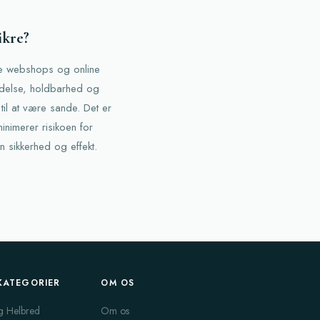
ikre?
ede webshops og online
indelse, holdbarhed og
il at være sande. Det er
nimerer risikoen for
n sikkerhed og effekt.
KATEGORIER
OM OS
g Helbred
Om os