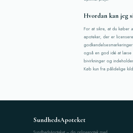
Hvordan kan jeg si
For at sikre, at du køber
apoteker, der er licensere
godkendelsesmarkeringer. 
også en god idé at læse 
bivirkninger og indeholde
Køb kun fra pålidelige kil
SundhedsApoteket
SundhedsApoteket – din onlineapotek med