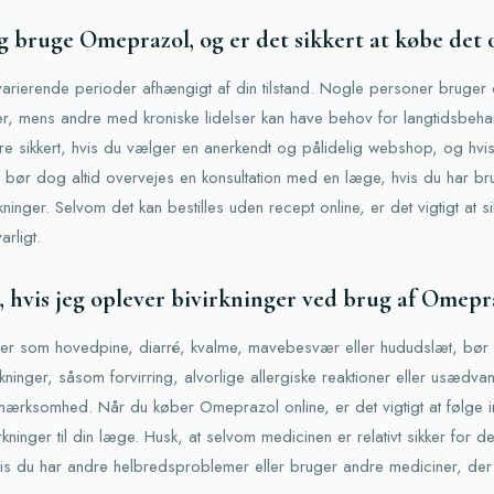
 bruge Omeprazol, og er det sikkert at købe det 
rierende perioder afhængigt af din tilstand. Nogle personer bruger det
r, mens andre med kroniske lidelser kan have behov for langtidsbeha
e sikkert, hvis du vælger en anerkendt og pålidelig webshop, og hvi
bør dog altid overvejes en konsultation med en læge, hvis du har bru
kninger. Selvom det kan bestilles uden recept online, er det vigtigt at s
rligt.
, hvis jeg oplever bivirkninger ved brug af Omepr
nger som hovedpine, diarré, kvalme, mavebesvær eller hududslæt, bør 
rkninger, såsom forvirring, alvorlige allergiske reaktioner eller usæd
mærksomhed. Når du køber Omeprazol online, er det vigtigt at følge i
rkninger til din læge. Husk, at selvom medicinen er relativt sikker for d
vis du har andre helbredsproblemer eller bruger andre mediciner, der