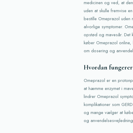
medicinen og ved, at den
uden at skulle fremvise en
bestille Omeprazol uden r
alvorlige symptomer. Ome
opstød og mavesår. Det k
køber Omeprazol online, b
om dosering og anvendel
Hvordan fungerer 
Omeprazol er en protonpu
at hæmme enzymet i maves
lindrer Omeprazol sympto
komplikationer som GERD (
og mange vælger at købe 
og anvendelsesvejledning f