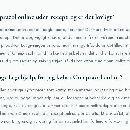
azol online uden recept, og er det lovligt?
 online uden recept i nogle lande, herunder Danmark, hvor online apo
cept. Det er dog vigtigt at sikre, at du handler fra en velrenommeret 
 produkter. Lovgivningen variere, men i mange tilfælde er det tilladt at 
mer af Omeprazol. For din sikkerhed anbefales det altid at konsultere 
e dig om regler og retningslinjer, så du kan købe medicinen lovligt og
øge lægehjælp, før jeg køber Omeprazol online?
ller alvorlige symptomer som kraftig mavesmerter, opkastning med b
svær, bør du søge lægehjælp, før du forsøger at behandle dig selv m
en læge, hvis du er gravid, ammer eller har andre helbredsproblemer, 
an købe Omeprazol uden recept online, bør du altid få bekræftet, at 
mer. En grundig vurdering fra en specialist kan forhindre forværring a