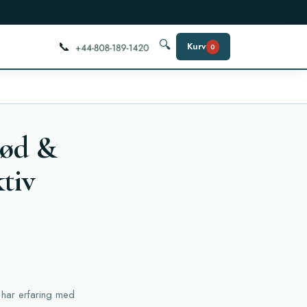
📞
🔍
Kurv
0
tød &
ktiv
 har erfaring med