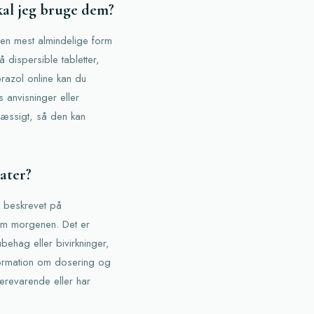
kal jeg bruge dem?
 Den mest almindelige form
 dispersible tabletter,
razol online kan du
 anvisninger eller
mæssigt, så den kan
ater?
m beskrevet på
 om morgenen. Det er
behag eller bivirkninger,
formation om dosering og
erevarende eller har