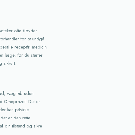
teker ofte tilbyder
forhandler for at undgå
bestille receptfri medicin
en læge, før du starter
 sikkert.
lod, vægttab uden
ed Omeprazol. Det er
der kan påvirke
det er den rette
f din tilstand og sikre