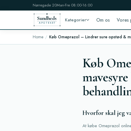
Nørregade 20
Man-Fre 08:00-16:00
Sundheds
Kategorier
Om os
Vores 
APOTEKET
Home
Køb Omeprazol – Lindrer sure opstød & maves
Køb Omep
mavesyre h
behandli
Hvorfor skal jeg 
At købe Omeprazol online 