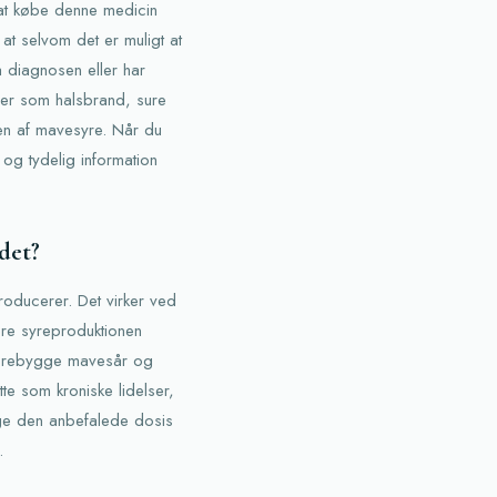
 at købe denne medicin
 at selvom det er muligt at
å diagnosen eller har
ser som halsbrand, sure
en af mavesyre. Når du
og tydelig information
det?
oducerer. Det virker ved
re syreproduktionen
 forebygge mavesår og
e som kroniske lidelser,
lge den anbefalede dosis
.