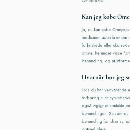
Omeprazol.
Kan jeg købe Omepr
Ja, du kan købe Omeprazol
medicinen uden krav om re
forfalskede eller ukorrekte
online, herunder visse for
behandling, og at informer
Hvornår bør jeg s
Hvis du har vedvarende e
forklaring eller synkebe
også vigtigt at kontakte 
behandlingen. Selvom du k
behandling for dine sympto
optimal pleje.