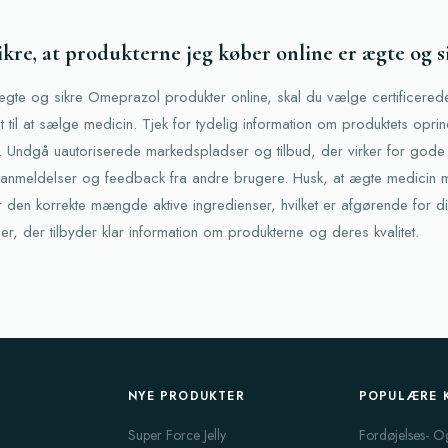
kre, at produkterne jeg køber online er ægte og s
 ægte og sikre Omeprazol produkter online, skal du vælge certificer
t til at sælge medicin. Tjek for tydelig information om produktets opr
Undgå uautoriserede markedspladser og tilbud, der virker for gode t
anmeldelser og feedback fra andre brugere. Husk, at ægte medicin mi
r den korrekte mængde aktive ingredienser, hvilket er afgørende for di
der, der tilbyder klar information om produkterne og deres kvalitet.
NYE PRODUKTER
POPULÆRE 
Super Force Jelly
Fordøjelses- O