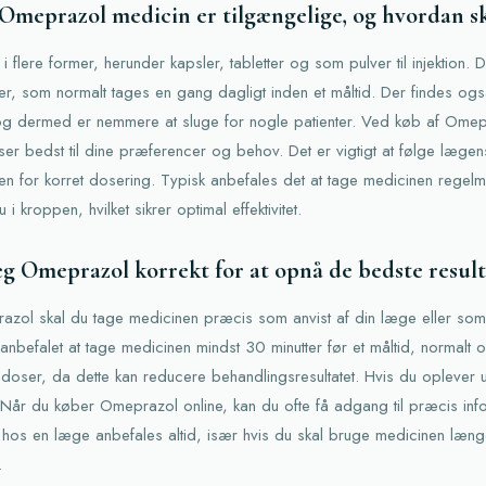
 Omeprazol medicin er tilgængelige, og hvordan s
 flere former, herunder kapsler, tabletter og som pulver til injektion.
er, som normalt tages en gang dagligt inden et måltid. Der findes også
g dermed er nemmere at sluge for nogle patienter. Ved køb af Omep
r bedst til dine præferencer og behov. Det er vigtigt at følge lægens
gen for korret dosering. Typisk anbefales det at tage medicinen regel
 i kroppen, hvilket sikrer optimal effektivitet.
g Omeprazol korrekt for at opnå de bedste result
razol skal du tage medicinen præcis som anvist af din læge eller so
anbefalet at tage medicinen mindst 30 minutter før et måltid, normalt
 doser, da dette kan reducere behandlingsresultatet. Hvis du oplever u
. Når du køber Omeprazol online, kan du ofte få adgang til præcis in
 hos en læge anbefales altid, især hvis du skal bruge medicinen læng
.