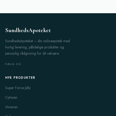
SundhedsApoteket
SundhedsApoteket – din onlineapotek med
hurtig levering, pålidelige produkter og
personlig rådgivning for dit velvære.
FØLG OS
NYE PRODUKTER
Super Force Jelly
Cytoxan
Voveran