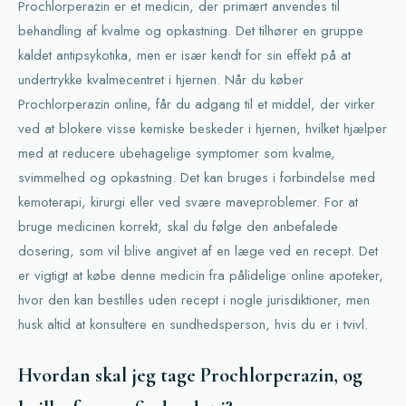
Prochlorperazin er et medicin, der primært anvendes til
behandling af kvalme og opkastning. Det tilhører en gruppe
kaldet antipsykotika, men er især kendt for sin effekt på at
undertrykke kvalmecentret i hjernen. Når du køber
Prochlorperazin online, får du adgang til et middel, der virker
ved at blokere visse kemiske beskeder i hjernen, hvilket hjælper
med at reducere ubehagelige symptomer som kvalme,
svimmelhed og opkastning. Det kan bruges i forbindelse med
kemoterapi, kirurgi eller ved svære maveproblemer. For at
bruge medicinen korrekt, skal du følge den anbefalede
dosering, som vil blive angivet af en læge ved en recept. Det
er vigtigt at købe denne medicin fra pålidelige online apoteker,
hvor den kan bestilles uden recept i nogle jurisdiktioner, men
husk altid at konsultere en sundhedsperson, hvis du er i tvivl.
Hvordan skal jeg tage Prochlorperazin, og