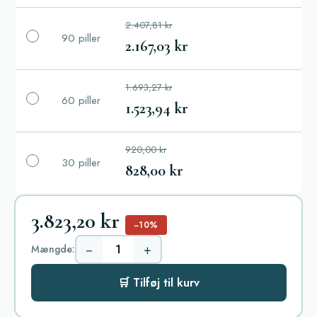
2.407,81 kr
90 piller
2.167,03 kr
1.693,27 kr
60 piller
1.523,94 kr
920,00 kr
30 piller
828,00 kr
3.823,20 kr
−10%
−
+
Mængde:
🛒 Tilføj til kurv