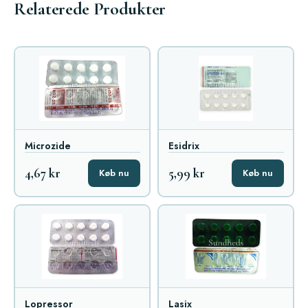
Relaterede Produkter
Microzide
Esidrix
4,67 kr
5,99 kr
Køb nu
Køb nu
Lopressor
Lasix