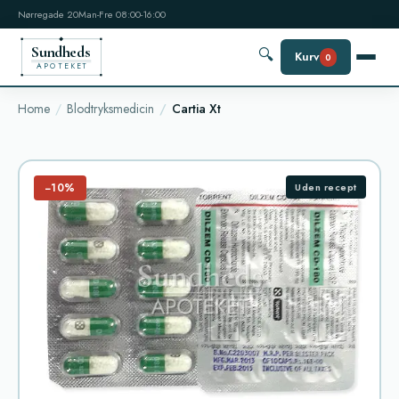
Nørregade 20
Man-Fre 08:00-16:00
Sundheds
🔍
Kurv
0
APOTEKET
Home
Blodtryksmedicin
Cartia Xt
−10%
Uden recept