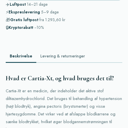
✈️
Luftpost
14–21
dage
⚡
Ekspreslevering
5–9
dage
🎁
Gratis luftpost
fra
1.293,60 kr
🔒
Kryptorabatt
−10%
Beskrivelse
Levering & returneringer
Hvad er Cartia-Xt, og hvad bruges det til?
Cartia-Xt er en medicin, der indeholder det aktive stof
diltiazemhydrochlorid. Det bruges til behandling af hypertension
(højt blodtryk), angina pectoris (brystsmerter) og visse
hjertesygdomme. Det virker ved at afslappe blodkarrene og
sænke blodtrykket, hvilket øger blodgennemstrømningen til