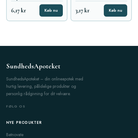
6,17 kr
3,17 kr
Køb nu
Køb nu
SundhedsApoteket
SundhedsApoteket – din onlineapotek med
hurtig levering, pålidelige produkter og
personlig rådgivning for dit velvære.
FØLG OS
NYE PRODUKTER
Betnovate