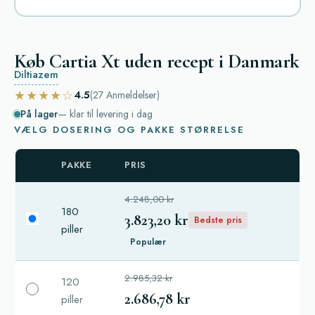
Køb Cartia Xt uden recept i Danmark
Diltiazem
★★★★☆
4.5
(27
Anmeldelser
)
På lager
— klar til levering i dag
VÆLG DOSERING OG PAKKE STØRRELSE
PAKKE
PRIS
4.248,00 kr
180
3.823,20 kr
Bedste pris
piller
Populær
2.985,32 kr
120
2.686,78 kr
piller