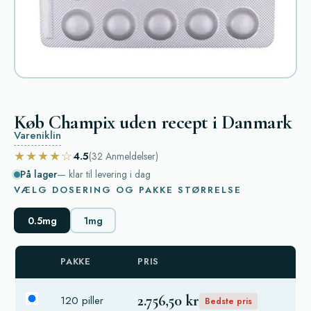
Køb Champix uden recept i Danmark
Vareniklin
★★★★☆
4.5
(32
Anmeldelser
)
På lager
— klar til levering i dag
VÆLG DOSERING OG PAKKE STØRRELSE
0.5mg
1mg
PAKKE
PRIS
2.756,50 kr
120 piller
Bedste pris