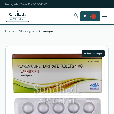
Nørregade 20
Man-Fre 08:00-16:00
Sundheds
🔍
Kurv
0
APOTEKET
Home
Stop Ryge
Champix
Uden recept