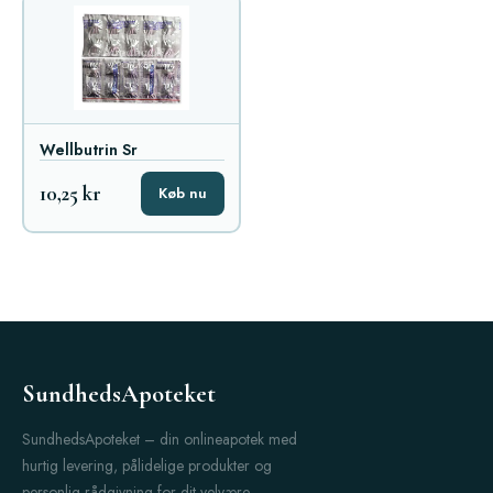
Wellbutrin Sr
10,25 kr
Køb nu
SundhedsApoteket
SundhedsApoteket – din onlineapotek med
hurtig levering, pålidelige produkter og
personlig rådgivning for dit velvære.