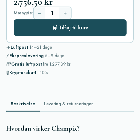
2.756,50 kr
−
+
Mængde:
🛒 Tilføj til kurv
✈️
Luftpost
14–21
dage
⚡
Ekspreslevering
5–9
dage
🎁
Gratis luftpost
fra
1.297,39 kr
🔒
Kryptorabatt
−10%
Beskrivelse
Levering & returneringer
Hvordan virker Champix?