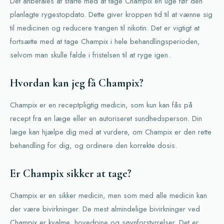
Det anbefales at starte med at tage Champix en uge før den
planlagte rygestopdato. Dette giver kroppen tid til at vænne sig
til medicinen og reducere trangen til nikotin. Det er vigtigt at
fortsætte med at tage Champix i hele behandlingsperioden,
selvom man skulle falde i fristelsen til at ryge igen.
Hvordan kan jeg få Champix?
Champix er en receptpligtig medicin, som kun kan fås på
recept fra en læge eller en autoriseret sundhedsperson. Din
læge kan hjælpe dig med at vurdere, om Champix er den rette
behandling for dig, og ordinere den korrekte dosis.
Er Champix sikker at tage?
Champix er en sikker medicin, men som med alle medicin kan
der være bivirkninger. De mest almindelige bivirkninger ved
Champix er kvalme, hovedpine og søvnforstyrrelser. Det er