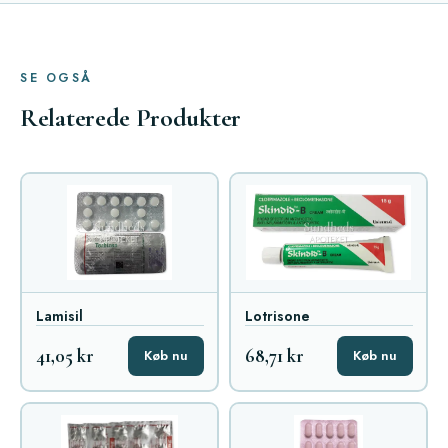
SE OGSÅ
Relaterede Produkter
Lamisil
Lotrisone
41,05 kr
68,71 kr
Køb nu
Køb nu