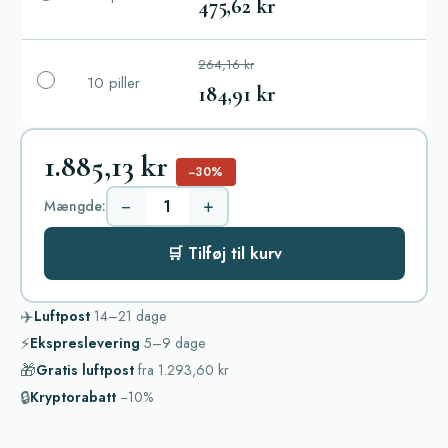
475,62 kr
264,16 kr
10 piller
184,91 kr
1.885,13 kr
−30%
−
+
Mængde:
🛒 Tilføj til kurv
✈️
Luftpost
14–21
dage
⚡
Ekspreslevering
5–9
dage
🎁
Gratis luftpost
fra
1.293,60 kr
🔒
Kryptorabatt
−10%