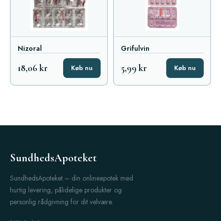
Nizoral
Grifulvin
18,06 kr
5,99 kr
Køb nu
Køb nu
SundhedsApoteket
SundhedsApoteket – din onlineapotek med
hurtig levering, pålidelige produkter og
personlig rådgivning for dit velvære.