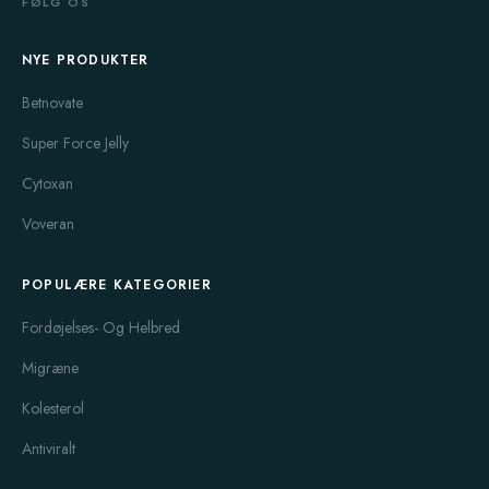
FØLG OS
NYE PRODUKTER
Betnovate
Super Force Jelly
Cytoxan
Voveran
POPULÆRE KATEGORIER
Fordøjelses- Og Helbred
Migræne
Kolesterol
Antiviralt