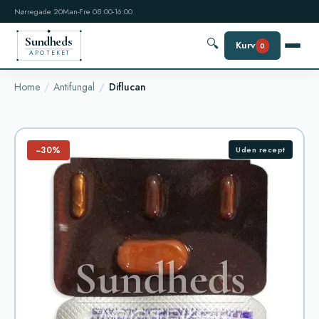
Nørregade 20
Man-Fre 08:00-16:00
Sundheds
🔍
Kurv
0
APOTEKET
Home
Antifungal
Diflucan
−30%
Uden recept