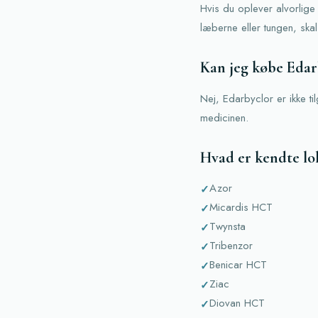
Hvis du oplever alvorlige
læberne eller tungen, ska
Kan jeg købe Edar
Nej, Edarbyclor er ikke t
medicinen.
Hvad er kendte lo
Azor
Micardis HCT
Twynsta
Tribenzor
Benicar HCT
Ziac
Diovan HCT