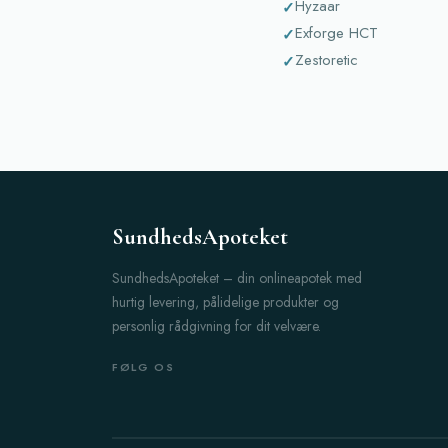
Hyzaar
Exforge HCT
Zestoretic
SundhedsApoteket
SundhedsApoteket – din onlineapotek med
hurtig levering, pålidelige produkter og
personlig rådgivning for dit velvære.
FØLG OS