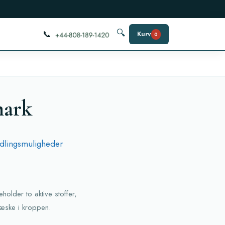
📞
🔍
Kurv
0
mark
ndlingsmuligheder
holder to aktive stoffer,
væske i kroppen.