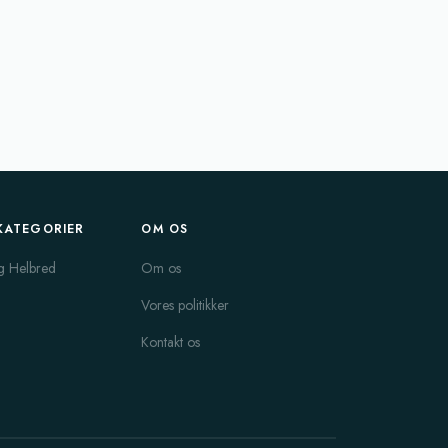
KATEGORIER
OM OS
g Helbred
Om os
Vores politikker
Kontakt os