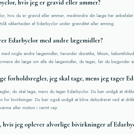
yclor, hvis jeg er gravid eller ammer?
or, hvis du er gravid eller ammer, medmindre din læge har anbefalet 
astslå sikkerheden af ​​Edarbyclor under graviditet eller amning.
rer Edarbyclor med andre lægemidler?
med nogle andre lægemidler, herunder diuretika, lithium, kaliumtilskud
 informere din læge om alle de lægemidler, du tager, før du begynder a
ge forholdsregler, jeg skal tage, mens jeg tager E
regler, du skal tage, mens du tager Edarbyclor. Du bør undgå at drikk
en for bivirkninger. Du bør også undgå at blive dehydreret ved at dri
arme eller motion i varmt vejr.
, hvis jeg oplever alvorlige bivirkninger af Edarby