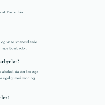
det. Der er ikke
 og visse smertestillende
t tage Edarbyclor.
darbyclor?
e alkohol, da det kan øge
kke rigeligt med vand og
clor?