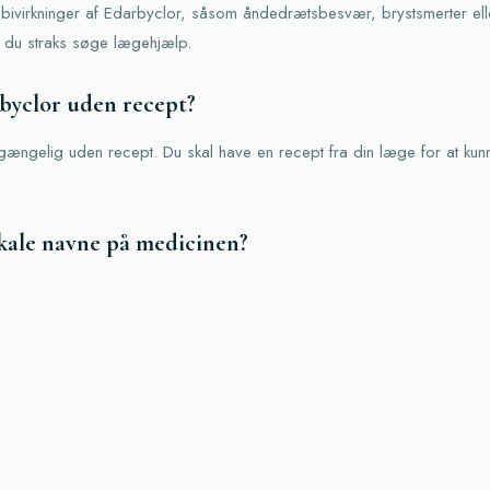
 bivirkninger af Edarbyclor, såsom åndedrætsbesvær, brystsmerter elle
l du straks søge lægehjælp.
byclor uden recept?
ilgængelig uden recept. Du skal have en recept fra din læge for at ku
kale navne på medicinen?