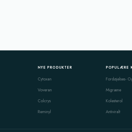
NYE PRODUKTER
POPULÆRE 
Cytoxan
Fordøjelses- O
Voveran
Migræne
Colcrys
Kolesterol
Reminyl
Antiviralt