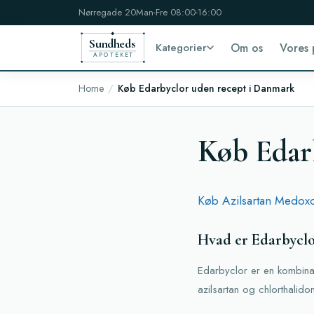
Nørregade 20
Man-Fre 08:00-16:00
Sundheds
Kategorier
Om os
Vores 
APOTEKET
Home
Køb Edarbyclor uden recept i Danmark
Køb Edar
Køb Azilsartan Medoxo
Hvad er Edarbyclor
Edarbyclor er en kombinati
azilsartan og chlorthali