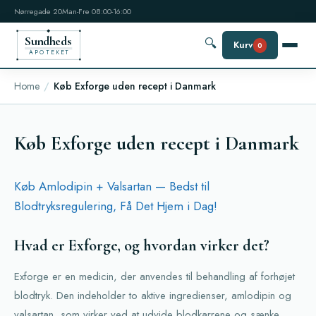
Nørregade 20
Man-Fre 08:00-16:00
Sundheds
🔍
Kurv
0
APOTEKET
Home
Køb Exforge uden recept i Danmark
Køb Exforge uden recept i Danmark
Køb Amlodipin + Valsartan — Bedst til
Blodtryksregulering, Få Det Hjem i Dag!
Hvad er Exforge, og hvordan virker det?
Exforge er en medicin, der anvendes til behandling af forhøjet
blodtryk. Den indeholder to aktive ingredienser, amlodipin og
valsartan, som virker ved at udvide blodkarrene og sænke