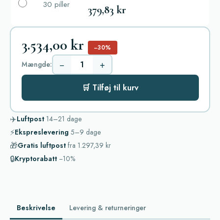
30 piller
379,83 kr
3.534,00 kr
−30%
−
+
Mængde:
🛒 Tilføj til kurv
✈️
Luftpost
14–21
dage
⚡
Ekspreslevering
5–9
dage
🎁
Gratis luftpost
fra
1.297,39 kr
🔒
Kryptorabatt
−10%
Beskrivelse
Levering & returneringer