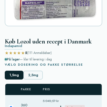
Køb Lozol uden recept i Danmark
Indapamid
★★★★★
5
(111
Anmeldelser
)
På lager
— klar til levering i dag
VÆLG DOSERING OG PAKKE STØRRELSE
1,5mg
2,5mg
PAKKE
PRIS
5.048,57 kr
360