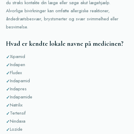
du straks kontakte din læge eller søge akut lægehjælp.
Alvorlige bivirkninger kan omfatte allergiske reaktioner,
åndedrætsbesvær, brystsmerter og svær svimmelhed eller
besvimelse.
Hvad er kendte lokale navne på medicinen?
Xipamid
Indapen
Fludex
Indapamid
Indapres
Indapamide
Natrilix
Tertensif
Nindaxa
Lozide