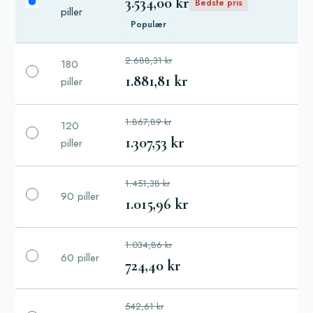
3.534,00 kr
Bedste pris
piller
Populær
2.688,31 kr
180
1.881,81 kr
piller
1.867,89 kr
120
1.307,53 kr
piller
1.451,38 kr
90 piller
1.015,96 kr
1.034,86 kr
60 piller
724,40 kr
542,61 kr