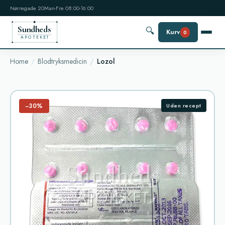
Nørregade 20
Man-Fre 08:00-16:00
Sundheds
🔍
Kurv
0
APOTEKET
Home
Blodtryksmedicin
Lozol
−30%
Uden recept