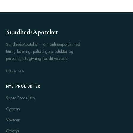
SundhedsApoteket
SundhedsApoteket – din onlineapotek med
hurtig levering, pålidelige produkter og
personlig rådgivning for dit velvære.
FØLG OS
NYE PRODUKTER
Super Force Jelly
Cytoxan
Voveran
Colcrys