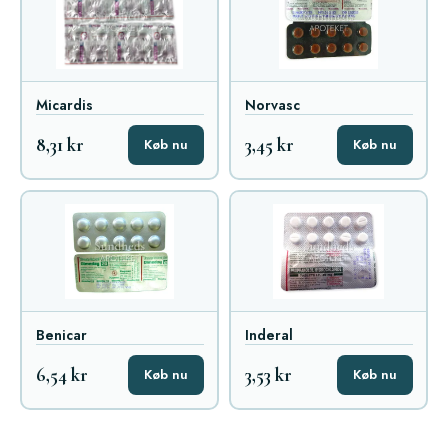
Micardis
Norvasc
8,31 kr
3,45 kr
Køb nu
Køb nu
Benicar
Inderal
6,54 kr
3,53 kr
Køb nu
Køb nu