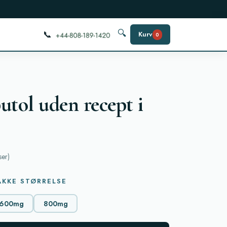
📞
🔍
Kurv
0
ol uden recept i
ser
)
g
KKE STØRRELSE
600mg
800mg