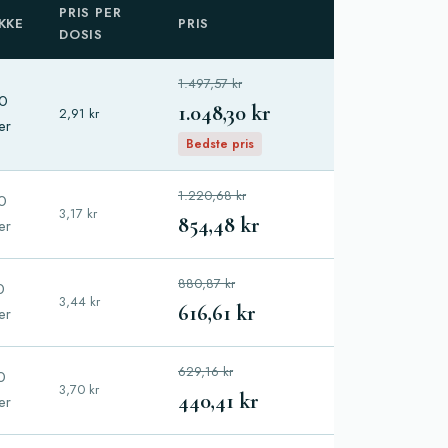
PRIS PER
KKE
PRIS
DOSIS
1.497,57 kr
0
1.048,30 kr
2,91 kr
ler
Bedste pris
1.220,68 kr
0
3,17 kr
854,48 kr
ler
880,87 kr
0
3,44 kr
616,61 kr
ler
629,16 kr
0
3,70 kr
440,41 kr
ler