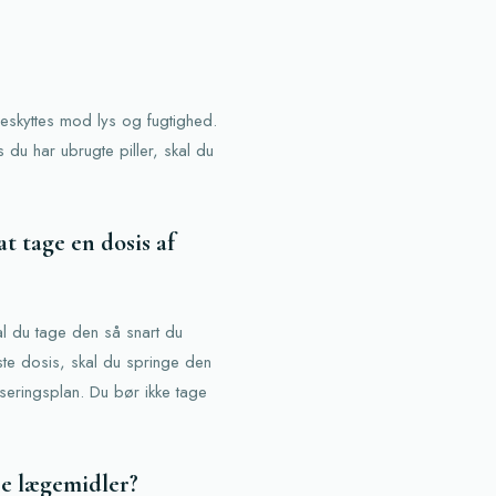
skyttes mod lys og fugtighed.
du har ubrugte piller, skal du
t tage en dosis af
l du tage den så snart du
æste dosis, skal du springe den
eringsplan. Du bør ikke tage
e lægemidler?