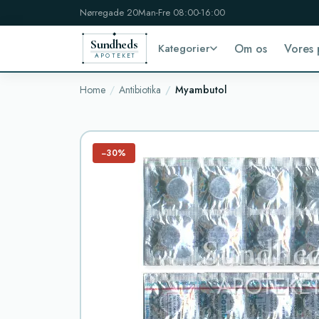
Nørregade 20
Man-Fre 08:00-16:00
Sundheds
Kategorier
Om os
Vores 
APOTEKET
Home
Antibiotika
Myambutol
−30%