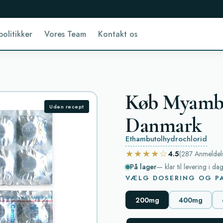
politikker
Vores Team
Kontakt os
Køb Myambut
Uden recept
Danmark
Ethambutolhydrochlorid
★★★★☆
4.5
(287
Anmeldel
På lager
— klar til levering i da
VÆLG DOSERING OG PA
200mg
400mg