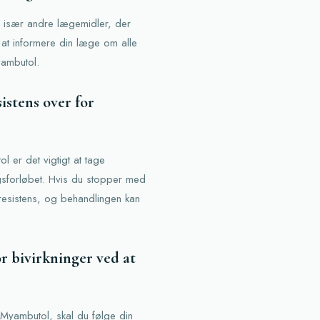
, især andre lægemidler, der
t at informere din læge om alle
yambutol.
istens over for
l er det vigtigt at tage
gsforløbet. Hvis du stopper med
e resistens, og behandlingen kan
r bivirkninger ved at
e Myambutol, skal du følge din