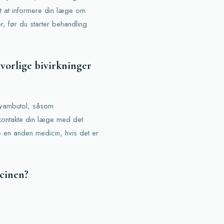
t at informere din læge om
r, før du starter behandling
lvorlige bivirkninger
 Myambutol, såsom
 kontakte din læge med det
e en anden medicin, hvis det er
cinen?