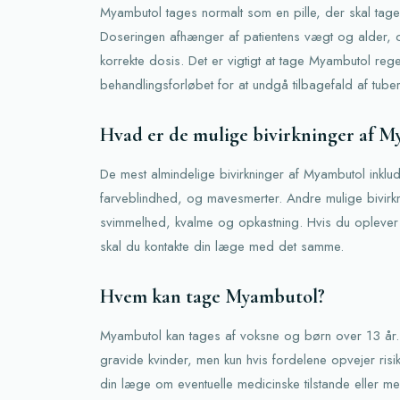
Myambutol tages normalt som en pille, der skal ta
Doseringen afhænger af patientens vægt og alder, 
korrekte dosis. Det er vigtigt at tage Myambutol reg
behandlingsforløbet for at undgå tilbagefald af tuber
Hvad er de mulige bivirkninger af 
De mest almindelige bivirkninger af Myambutol inklu
farveblindhed, og mavesmerter. Andre mulige bivirkn
svimmelhed, kvalme og opkastning. Hvis du oplever n
skal du kontakte din læge med det samme.
Hvem kan tage Myambutol?
Myambutol kan tages af voksne og børn over 13 år. 
gravide kvinder, men kun hvis fordelene opvejer risik
din læge om eventuelle medicinske tilstande eller med