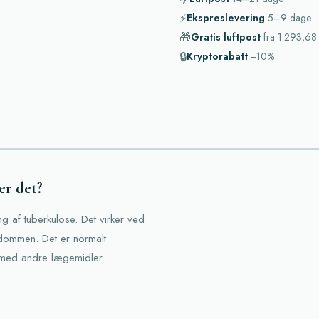
⚡
Ekspreslevering
5–9
dage
🎁
Gratis luftpost
fra
1.293,68 
🔒
Kryptorabatt
−10%
er det?
g af tuberkulose. Det virker ved
gdommen. Det er normalt
 med andre lægemidler.