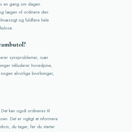
ges en gang om dagen.
og lægen vil ordinere den
elmæssigt og fuldføre hele
kulose.
Myambutol?
derer synsproblemer, især
inger inkluderer hovedpine,
ogen alvorlige bivirkninger,
Det kan også ordineres til
oen. Det er vigtigt at informere
icin, du tager, før du starter