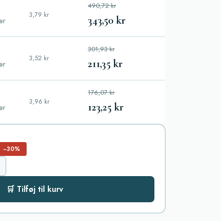
490,72 kr
3,79 kr
343,50 kr
ler
301,93 kr
3,52 kr
211,35 kr
ler
176,07 kr
3,96 kr
123,25 kr
ler
−30%
🛒 Tilføj til kurv