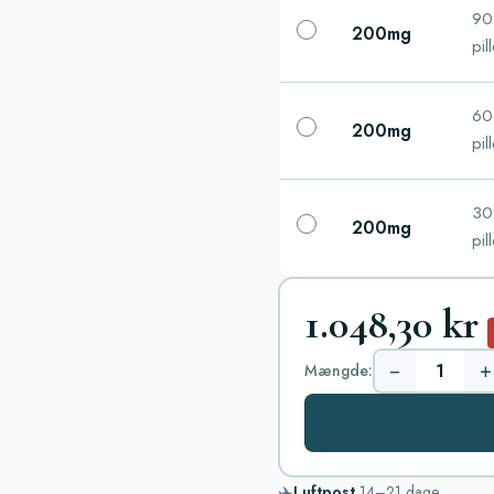
90
200mg
pil
60
200mg
pil
30
200mg
pil
1.048,30 kr
−
+
Mængde:
✈️
Luftpost
14–21
dage