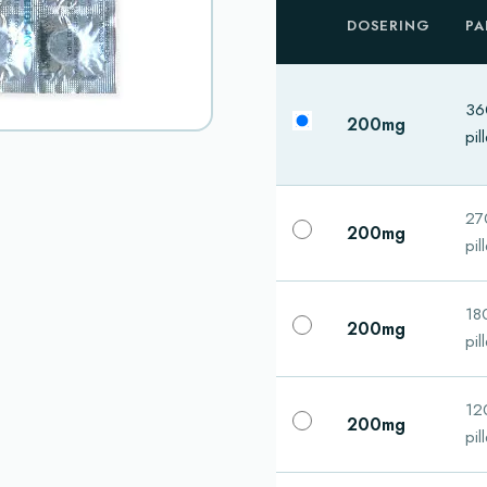
DOSERING
PA
36
200mg
pil
27
200mg
pil
18
200mg
pil
12
200mg
pil