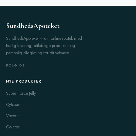
SundhedsApoteket
SundhedsApoteket – din onlineapotek med
hurtig levering, pålidelige produkter og
personlig rådgivning for dit velvære.
FØLG OS
NYE PRODUKTER
Super Force Jelly
Cytoxan
Voveran
Colcrys