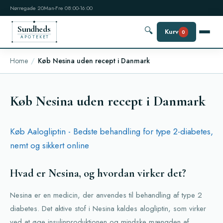
Nørregade 20
Man-Fre 08:00-16:00
Sundheds
🔍
Kurv
0
APOTEKET
Home
Køb Nesina uden recept i Danmark
Køb Nesina uden recept i Danmark
Køb Aalogliptin - Bedste behandling for type 2-diabetes,
nemt og sikkert online
Hvad er Nesina, og hvordan virker det?
Nesina er en medicin, der anvendes til behandling af type 2
diabetes. Det aktive stof i Nesina kaldes alogliptin, som virker
ved at øge insulinproduktionen og mindske mængden af