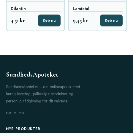
Dilantin
Lamictal
4,51 kr
9,45 kr
Køb nu
Køb nu
SundhedsApoteket
SundhedsApoteket – din onlineapotek med
hurtig levering, pålidelige produkter og
personlig rådgivning for dit velvære.
FØLG OS
NYE PRODUKTER