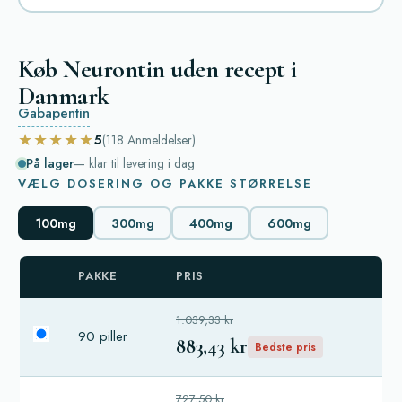
Køb Neurontin uden recept i
Danmark
Gabapentin
★★★★★
5
(118
Anmeldelser
)
På lager
— klar til levering i dag
VÆLG DOSERING OG PAKKE STØRRELSE
100mg
300mg
400mg
600mg
PAKKE
PRIS
1.039,33 kr
90 piller
883,43 kr
Bedste pris
727,50 kr