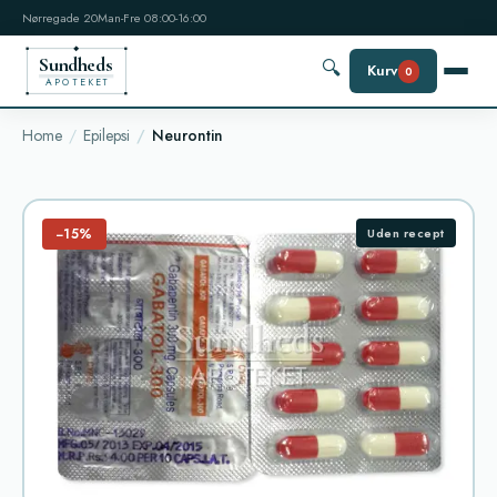
Nørregade 20
Man-Fre 08:00-16:00
Sundheds
🔍
Kurv
0
APOTEKET
Home
Epilepsi
Neurontin
−15%
Uden recept