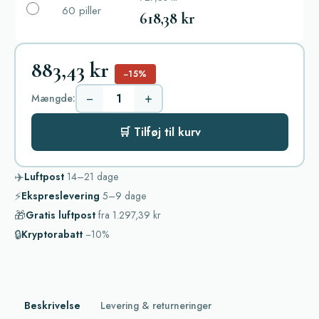
60 piller
618,38 kr
883,43 kr
−15%
−
+
Mængde:
🛒 Tilføj til kurv
✈️
Luftpost
14–21
dage
⚡
Ekspreslevering
5–9
dage
🎁
Gratis luftpost
fra
1.297,39 kr
🔒
Kryptorabatt
−10%
Beskrivelse
Levering & returneringer