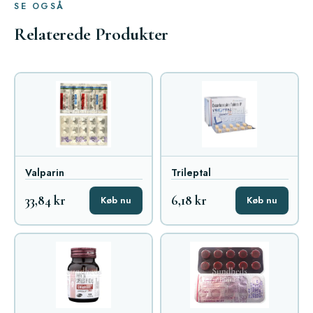
SE OGSÅ
Relaterede Produkter
Valparin
Trileptal
33,84 kr
6,18 kr
Køb nu
Køb nu