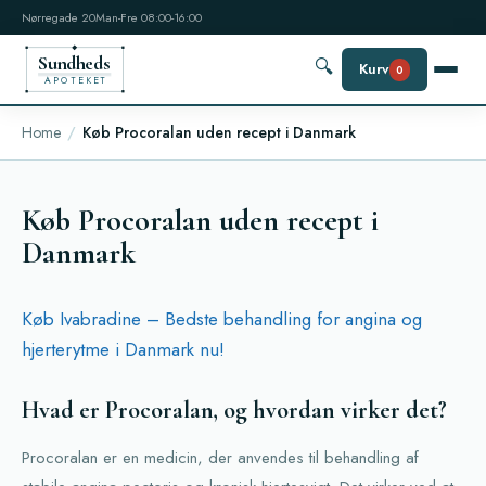
Nørregade 20
Man-Fre 08:00-16:00
Sundheds
🔍
Kurv
0
APOTEKET
Home
Køb Procoralan uden recept i Danmark
Køb Procoralan uden recept i
Danmark
Køb Ivabradine – Bedste behandling for angina og
hjerterytme i Danmark nu!
Hvad er Procoralan, og hvordan virker det?
Procoralan er en medicin, der anvendes til behandling af