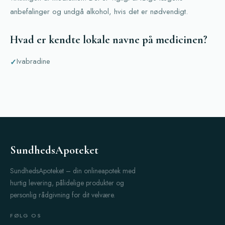
anbefalinger og undgå alkohol, hvis det er nødvendigt.
Hvad er kendte lokale navne på medicinen?
Ivabradine
SundhedsApoteket
SundhedsApoteket – din onlineapotek med
hurtig levering, pålidelige produkter og
personlig rådgivning for dit velvære.
FØLG OS