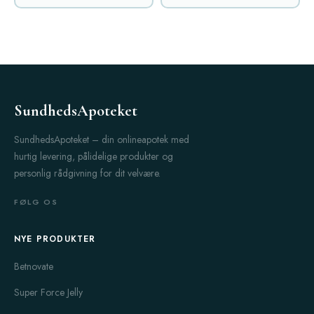
SundhedsApoteket
SundhedsApoteket – din onlineapotek med
hurtig levering, pålidelige produkter og
personlig rådgivning for dit velvære.
FØLG OS
NYE PRODUKTER
Betnovate
Super Force Jelly