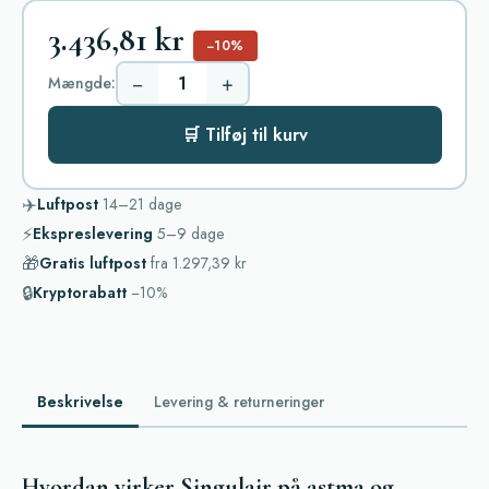
3.436,81 kr
−10%
−
+
Mængde:
🛒 Tilføj til kurv
✈️
Luftpost
14–21
dage
⚡
Ekspreslevering
5–9
dage
🎁
Gratis luftpost
fra
1.297,39 kr
🔒
Kryptorabatt
−10%
Beskrivelse
Levering & returneringer
Hvordan virker Singulair på astma og