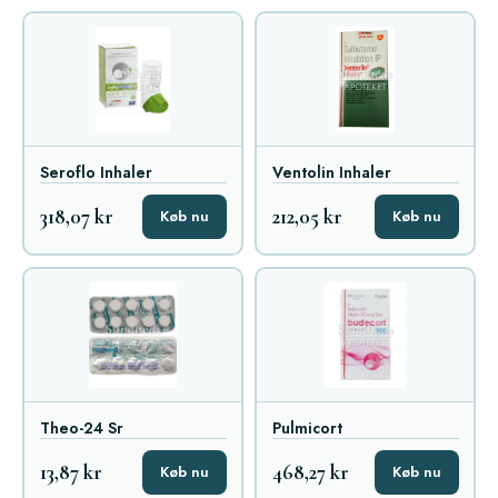
Seroflo Inhaler
Ventolin Inhaler
318,07 kr
212,05 kr
Køb nu
Køb nu
Theo-24 Sr
Pulmicort
13,87 kr
468,27 kr
Køb nu
Køb nu