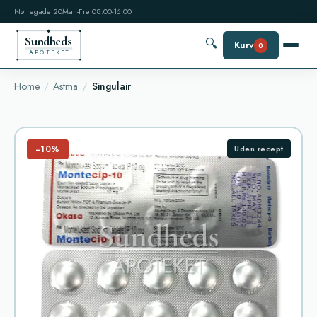
Nørregade 20
Man-Fre 08:00-16:00
Sundheds
🔍
Kurv
0
APOTEKET
Home
Astma
Singulair
−10%
Uden recept