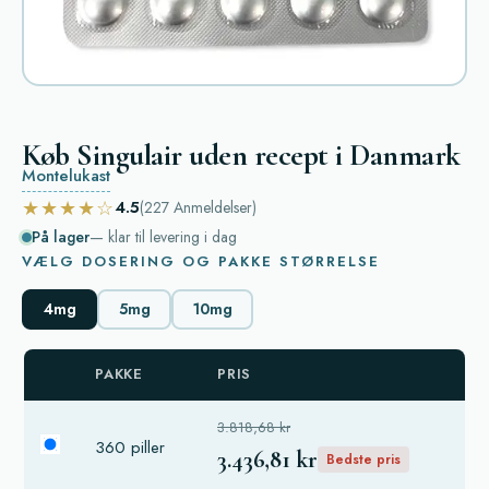
Køb Singulair uden recept i Danmark
Montelukast
★★★★☆
4.5
(227
Anmeldelser
)
På lager
— klar til levering i dag
VÆLG DOSERING OG PAKKE STØRRELSE
4mg
5mg
10mg
PAKKE
PRIS
3.818,68 kr
360 piller
3.436,81 kr
Bedste pris