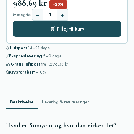
988,69 kr
−20%
−
+
Mængde:
🛒 Tilføj til kurv
✈️
Luftpost
14–21
dage
⚡
Ekspreslevering
5–9
dage
🎁
Gratis luftpost
fra
1.296,38 kr
🔒
Kryptorabatt
−10%
Beskrivelse
Levering & returneringer
Hvad er Sumycin, og hvordan virker det?