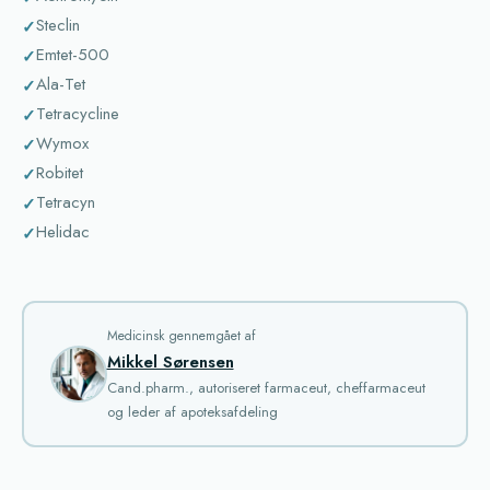
Steclin
Emtet-500
Ala-Tet
Tetracycline
Wymox
Robitet
Tetracyn
Helidac
Medicinsk gennemgået af
Mikkel Sørensen
Cand.pharm., autoriseret farmaceut, cheffarmaceut
og leder af apoteksafdeling