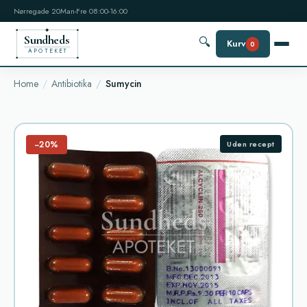
Nørregade 20
Man-Fre 08:00-16:00
Sundheds
🔍
Kurv
0
APOTEKET
Home
Antibiotika
Sumycin
−20%
Uden recept