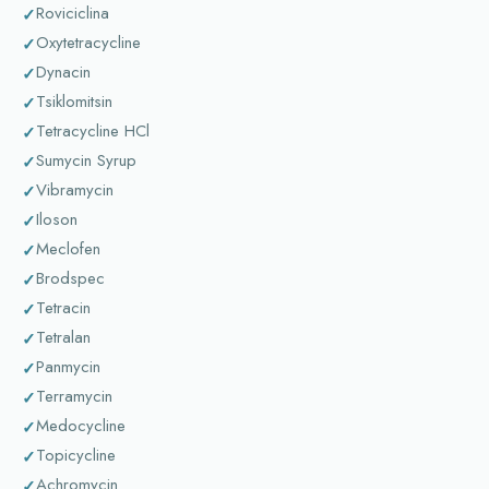
Roviciclina
Oxytetracycline
Dynacin
Tsiklomitsin
Tetracycline HCl
Sumycin Syrup
Vibramycin
Iloson
Meclofen
Brodspec
Tetracin
Tetralan
Panmycin
Terramycin
Medocycline
Topicycline
Achromycin