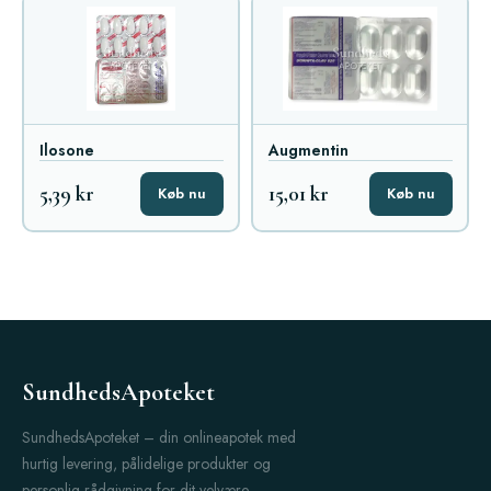
Ilosone
Augmentin
5,39 kr
15,01 kr
Køb nu
Køb nu
SundhedsApoteket
SundhedsApoteket – din onlineapotek med
hurtig levering, pålidelige produkter og
personlig rådgivning for dit velvære.