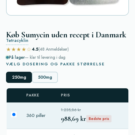
Køb Sumycin uden recept i Danmark
Tetracyklin
★★★★☆
4.5
(48
Anmeldelser
)
På lager
— klar til levering i dag
VÆLG DOSERING OG PAKKE STØRRELSE
250mg
500mg
PAKKE
PRIS
1.235,86 kr
360 piller
988,69 kr
Bedste pris