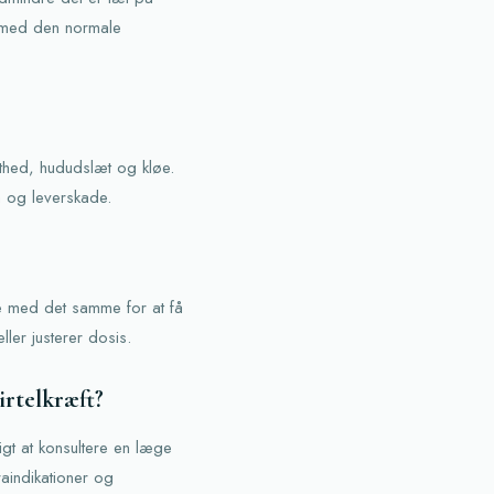
e med den normale
æthed, hududslæt og kløe.
m og leverskade.
e med det samme for at få
ler justerer dosis.
irtelkræft?
tigt at konsultere en læge
raindikationer og