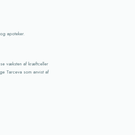
 og apoteker.
se væksten af kræftceller
age Tarceva som anvist af