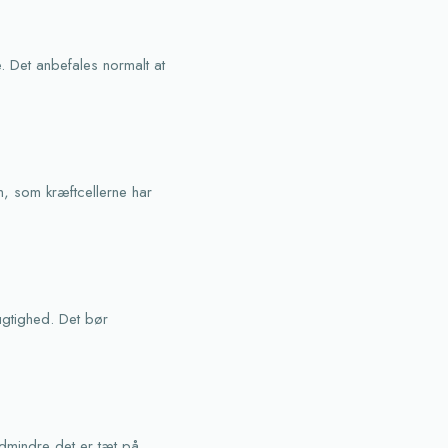
. Det anbefales normalt at
n, som kræftcellerne har
ugtighed. Det bør
dmindre det er tæt på