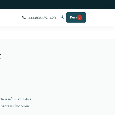
📞
🔍
Kurv
0
k
telkræft. Den aktive
 protein i kroppen.