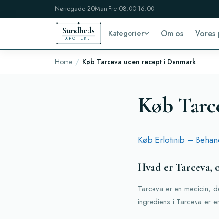
Nørregade 20
Man-Fre 08:00-16:00
Sundheds
Kategorier
Om os
Vores 
APOTEKET
Home
Køb Tarceva uden recept i Danmark
Køb Tarc
Køb Erlotinib – Behandl
Hvad er Tarceva, o
Tarceva er en medicin, de
ingrediens i Tarceva er e