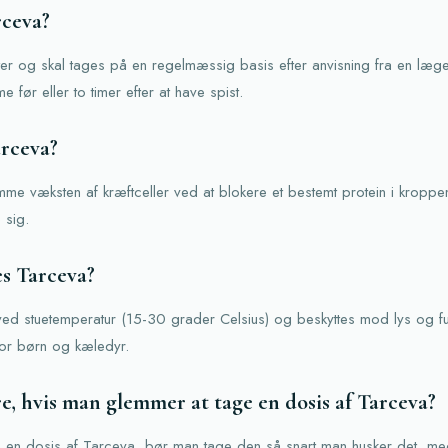
rceva?
er og skal tages på en regelmæssig basis efter anvisning fra en læge
 før eller to timer efter at have spist.
rceva?
me væksten af kræftceller ved at blokere et bestemt protein i kroppe
 sig.
s Tarceva?
ed stuetemperatur (15-30 grader Celsius) og beskyttes mod lys og f
for børn og kæledyr.
e, hvis man glemmer at tage en dosis af Tarceva?
 en dosis af Tarceva, bør man tage den så snart man husker det, me