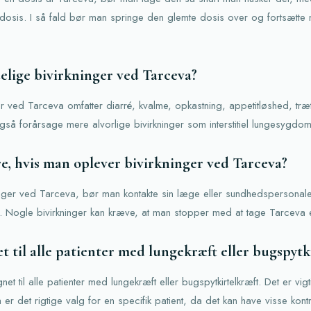
e dosis. I så fald bør man springe den glemte dosis over og fortsætt
elige bivirkninger ved Tarceva?
er ved Tarceva omfatter diarré, kvalme, opkastning, appetitløshed, tr
å forårsage mere alvorlige bivirkninger som interstitiel lungesygdo
e, hvis man oplever bivirkninger ved Tarceva?
inger ved Tarceva, bør man kontakte sin læge eller sundhedspersonal
 Nogle bivirkninger kan kræve, at man stopper med at tage Tarceva el
t til alle patienter med lungekræft eller bugspytk
et til alle patienter med lungekræft eller bugspytkirtelkræft. Det er vig
er det rigtige valg for en specifik patient, da det kan have visse kont