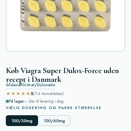
Køb Viagra Super Dulox-Force uden
recept i Danmark
Sildenafilcitrat/Duloxetin
★★★★★
5
(114
Anmeldelser
)
På lager
— klar til levering i dag
VÆLG DOSERING OG PAKKE STØRRELSE
100/30mg
100/60mg