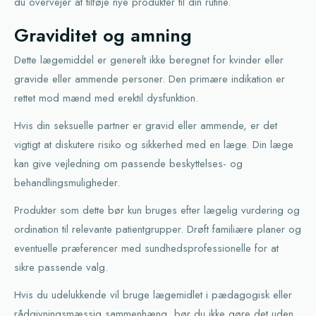
du overvejer at tilføje nye produkter til din rutine.
Graviditet og amning
Dette lægemiddel er generelt ikke beregnet for kvinder eller
gravide eller ammende personer. Den primære indikation er
rettet mod mænd med erektil dysfunktion.
Hvis din seksuelle partner er gravid eller ammende, er det
vigtigt at diskutere risiko og sikkerhed med en læge. Din læge
kan give vejledning om passende beskyttelses- og
behandlingsmuligheder.
Produkter som dette bør kun bruges efter lægelig vurdering og
ordination til relevante patientgrupper. Drøft familiære planer og
eventuelle præferencer med sundhedsprofessionelle for at
sikre passende valg.
Hvis du udelukkende vil bruge lægemidlet i pædagogisk eller
rådgivningsmæssig sammenhæng, bør du ikke gøre det uden