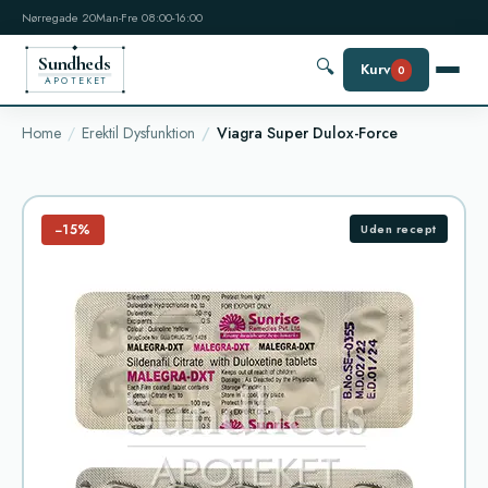
Nørregade 20
Man-Fre 08:00-16:00
Sundheds
🔍
Kurv
0
APOTEKET
Home
Erektil Dysfunktion
Viagra Super Dulox-Force
−15%
Uden recept