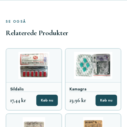
SE OGSÅ
Relaterede Produkter
Sildalis
Kamagra
17,44 kr
23,96 kr
Køb nu
Køb nu