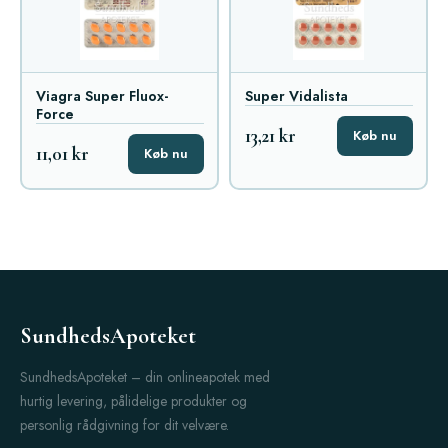
Viagra Super Fluox-
Super Vidalista
Force
13,21 kr
Køb nu
11,01 kr
Køb nu
SundhedsApoteket
SundhedsApoteket – din onlineapotek med
hurtig levering, pålidelige produkter og
personlig rådgivning for dit velvære.