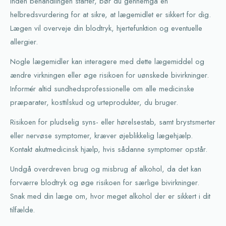
Inden behandlingen starter, bør du gennemgå en
helbredsvurdering for at sikre, at lægemidlet er sikkert for dig.
Lægen vil overveje din blodtryk, hjertefunktion og eventuelle
allergier.
Nogle lægemidler kan interagere med dette lægemiddel og
ændre virkningen eller øge risikoen for uønskede bivirkninger.
Informér altid sundhedsprofessionelle om alle medicinske
præparater, kosttilskud og urteprodukter, du bruger.
Risikoen for pludselig syns- eller hørelsestab, samt brystsmerter
eller nervøse symptomer, kræver øjeblikkelig lægehjælp.
Kontakt akutmedicinsk hjælp, hvis sådanne symptomer opstår.
Undgå overdreven brug og misbrug af alkohol, da det kan
forværre blodtryk og øge risikoen for særlige bivirkninger.
Snak med din læge om, hvor meget alkohol der er sikkert i dit
tilfælde.