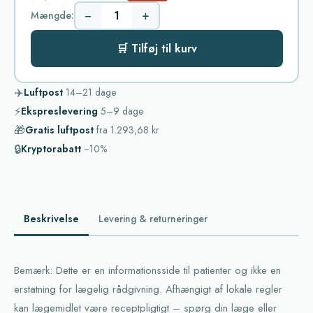
−
+
Mængde:
🛒 Tilføj til kurv
✈️
Luftpost
14–21
dage
⚡
Ekspreslevering
5–9
dage
🎁
Gratis luftpost
fra
1.293,68 kr
🔒
Kryptorabatt
−10%
Beskrivelse
Levering & returneringer
Bemærk: Dette er en informationsside til patienter og ikke en
erstatning for lægelig rådgivning. Afhængigt af lokale regler
kan lægemidlet være receptpligtigt – spørg din læge eller