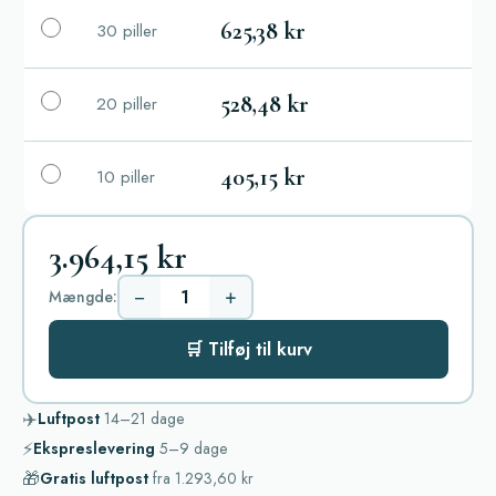
625,38 kr
30 piller
528,48 kr
20 piller
405,15 kr
10 piller
3.964,15 kr
−
+
Mængde:
🛒 Tilføj til kurv
✈️
Luftpost
14–21
dage
⚡
Ekspreslevering
5–9
dage
🎁
Gratis luftpost
fra
1.293,60 kr