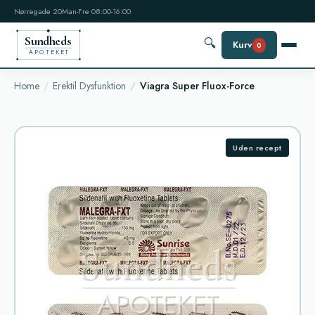
Nørregade 20
Man-Fre 08:00-16:00
Sundheds
🔍
Kurv
0
APOTEKET
Home
Erektil Dysfunktion
Viagra Super Fluox-Force
Uden recept