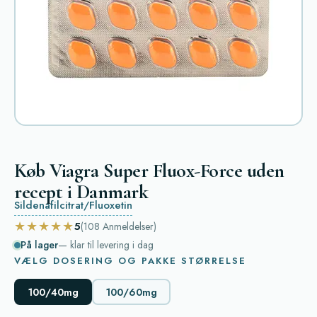
Køb Viagra Super Fluox-Force uden
recept i Danmark
Sildenafilcitrat/Fluoxetin
★★★★★
5
(108
Anmeldelser
)
På lager
— klar til levering i dag
VÆLG DOSERING OG PAKKE STØRRELSE
100/40mg
100/60mg