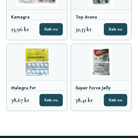
Kamagra
Top Avana
23,96 kr
32,33 kr
Køb nu
Køb nu
Malegra Fxt
Super Force Jelly
38,67 kr
38,41 kr
Køb nu
Køb nu