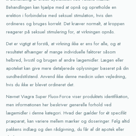
Behandlingen kan hjælpe med at opnå og opretholde en
erektion i forbindelse med seksuel stimulation, hvis den
ordineres og bruges korrekt. Det kræver normalt, at kroppen
reagerer på seksuel stimulering for, at virkningen opnås.
Det er vigtigt at forstå, at virkning ikke er ens for alle, og at
resultatet afhænger af mange individuelle faktorer såsom
helbred, livsstil og brugen af andre lægemidler. Lægen eller
apoteket kan give mere detaljerede oplysninger baseret på din
sundhedstilstand. Anvend ikke denne medicin uden vejledning,
hvis du ikke er blevet ordineret det.
Navnet Viagra Super Fluox-Force viser produktets identifikation,
men informationen her beskriver generelle forhold ved
lægemidler i denne kategori. Hvad der gælder for ét specifikt
præparat, kan variere mellem mærker og doseringer. Følg altid
pakkens indlæg og den rådgivning, du får af dit apotek eller