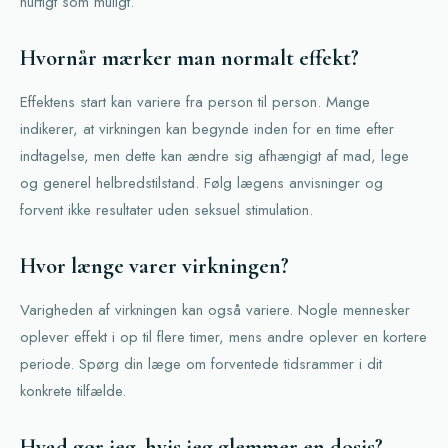
hurtigt som muligt.
Hvornår mærker man normalt effekt?
Effektens start kan variere fra person til person. Mange
indikerer, at virkningen kan begynde inden for en time efter
indtagelse, men dette kan ændre sig afhængigt af mad, lege
og generel helbredstilstand. Følg lægens anvisninger og
forvent ikke resultater uden seksuel stimulation.
Hvor længe varer virkningen?
Varigheden af virkningen kan også variere. Nogle mennesker
oplever effekt i op til flere timer, mens andre oplever en kortere
periode. Spørg din læge om forventede tidsrammer i dit
konkrete tilfælde.
Hvad gør jeg, hvis jeg glemmer en dosis?