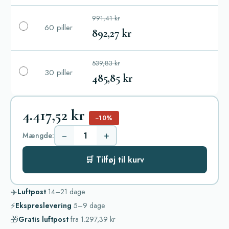
991,41 kr
60 piller
892,27 kr
539,83 kr
30 piller
485,85 kr
4.417,52 kr
−10%
−
+
Mængde:
🛒 Tilføj til kurv
✈️
Luftpost
14–21
dage
⚡
Ekspreslevering
5–9
dage
🎁
Gratis luftpost
fra
1.297,39 kr