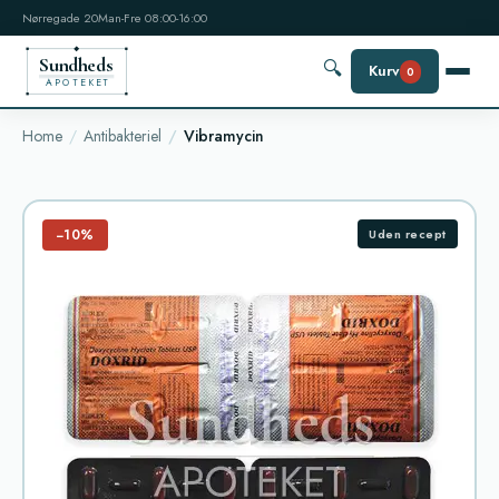
Nørregade 20
Man-Fre 08:00-16:00
Sundheds
🔍
Kurv
0
APOTEKET
Home
Antibakteriel
Vibramycin
−10%
Uden recept