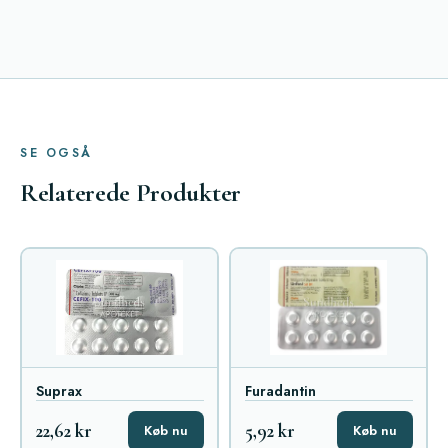
SE OGSÅ
Relaterede Produkter
Suprax
Furadantin
22,62 kr
5,92 kr
Køb nu
Køb nu