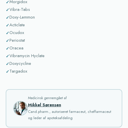
Morgidox
Vibra-Tabs
Doxy-Lemmon
Acticlate
Ocudox
Periostat
Oracea
Vibramycin Hyclate
Doxycycline
Targadox
Medicinsk gennemgået af
Mikkel Sørensen
Cand.pharm., autoriseret farmaceut, cheffarmaceut
og leder af apoteksafdeling