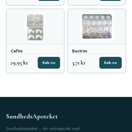
Ceftin
Bactrim
29,95 kr
3,71 kr
Køb nu
Køb nu
SundhedsApoteket
SundhedsApoteket – din onlineapotek med