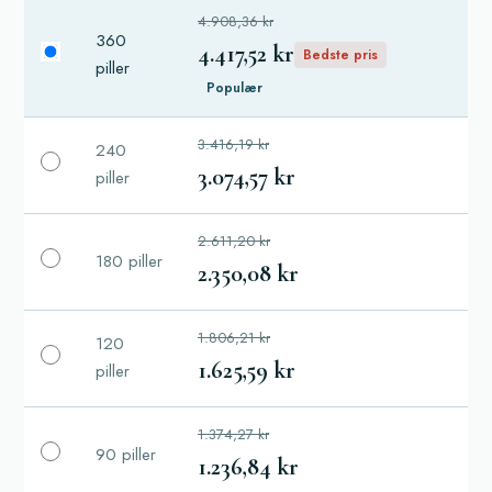
4.908,36 kr
360
4.417,52 kr
Bedste pris
piller
Populær
3.416,19 kr
240
3.074,57 kr
piller
2.611,20 kr
180 piller
2.350,08 kr
1.806,21 kr
120
1.625,59 kr
piller
1.374,27 kr
90 piller
1.236,84 kr