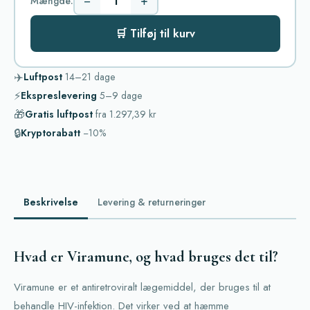
−
+
Mængde:
🛒 Tilføj til kurv
✈️
Luftpost
14–21
dage
⚡
Ekspreslevering
5–9
dage
🎁
Gratis luftpost
fra
1.297,39 kr
🔒
Kryptorabatt
−10%
Beskrivelse
Levering & returneringer
Hvad er Viramune, og hvad bruges det til?
Viramune er et antiretroviralt lægemiddel, der bruges til at
behandle HIV-infektion. Det virker ved at hæmme