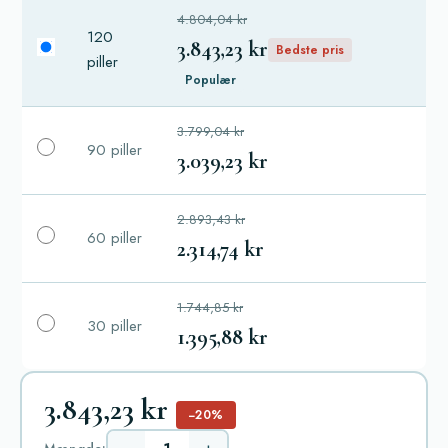
4.804,04 kr
120
3.843,23 kr
Bedste pris
piller
Populær
3.799,04 kr
90 piller
3.039,23 kr
2.893,43 kr
60 piller
2.314,74 kr
1.744,85 kr
30 piller
1.395,88 kr
3.843,23 kr
−20%