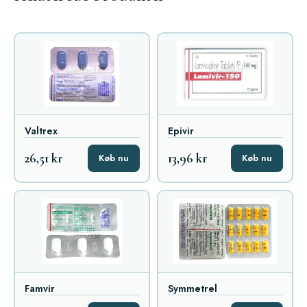
Valtrex
Epivir
26,51 kr
13,96 kr
Køb nu
Køb nu
Famvir
Symmetrel