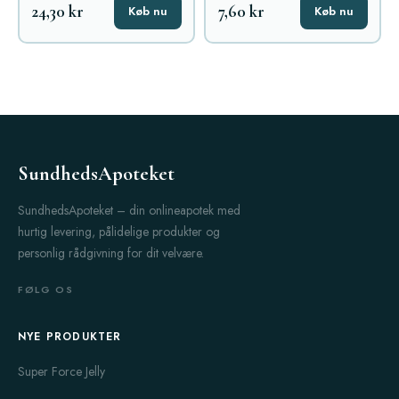
24,30 kr
7,60 kr
Køb nu
Køb nu
SundhedsApoteket
SundhedsApoteket – din onlineapotek med
hurtig levering, pålidelige produkter og
personlig rådgivning for dit velvære.
FØLG OS
NYE PRODUKTER
Super Force Jelly