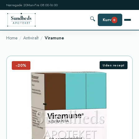
Nørregade 20
Man-Fre 08:00-16:00
Sundheds
🔍
Kurv
0
APOTEKET
Home
Antiviralt
Viramune
−20%
Uden recept