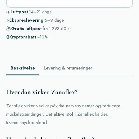
✈️
Luftpost
14–21
dage
⚡
Ekspreslevering
5–9
dage
🎁
Gratis luftpost
fra
1.293,60 kr
🔒
Kryptorabatt
−10%
Beskrivelse
Levering & returneringer
Hvordan virker Zanaflex?
Zanaflex virker ved at påvirke nervesystemet og reducere
muskelspændinger. Det aktive stof i Zanaflex kaldes
tizanidinhydrochlorid.