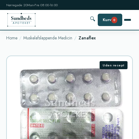
Nørregade 20
Man-Fre 08:00-16:00
Sundheds
🔍
Kurv
0
APOTEKET
Home
Muskelafslappende Medicin
Zanaflex
Uden recept