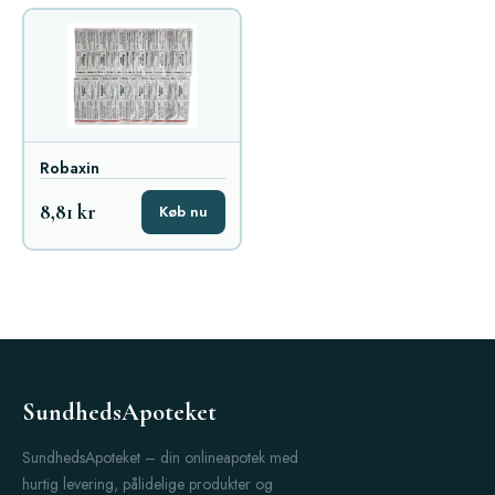
Robaxin
8,81 kr
Køb nu
SundhedsApoteket
SundhedsApoteket – din onlineapotek med
hurtig levering, pålidelige produkter og