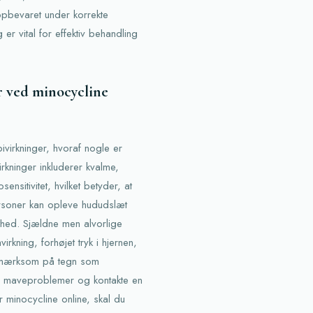
opbevaret under korrekte
er vital for effektiv behandling
er ved minocycline
virkninger, hvoraf nogle er
rkninger inkluderer kvalme,
nsitivitet, hvilket betyder, at
ersoner kan opleve hududslæt
thed. Sjældne men alvorlige
irkning, forhøjet tryk i hjernen,
opmærksom på tegn som
ge maveproblemer og kontakte en
minocycline online, skal du