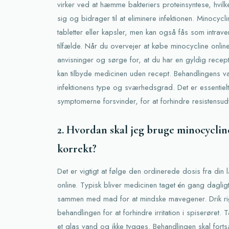
virker ved at hæmme bakteriers proteinsyntese, hvilk
sig og bidrager til at eliminere infektionen. Minocycli
tabletter eller kapsler, men kan også fås som intrave
tilfælde. Når du overvejer at købe minocycline online
anvisninger og sørge for, at du har en gyldig recep
kan tilbyde medicinen uden recept. Behandlingens 
infektionens type og sværhedsgrad. Det er essentielt
symptomerne forsvinder, for at forhindre resistensudv
2. Hvordan skal jeg bruge minocycli
korrekt?
Det er vigtigt at følge den ordinerede dosis fra din
online. Typisk bliver medicinen taget én gang dagligt
sammen med mad for at mindske mavegener. Drik ri
behandlingen for at forhindre irritation i spiserøret.
et glas vand og ikke tygges. Behandlingen skal fort