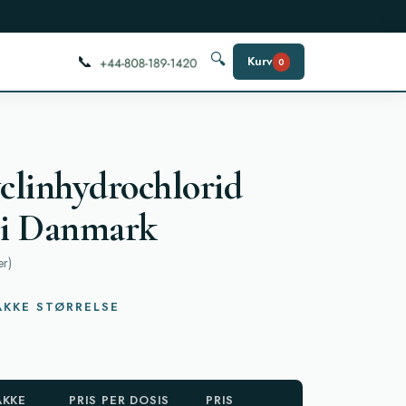
📞
🔍
Kurv
0
linhydrochlorid
 i Danmark
er
)
g
KKE STØRRELSE
AKKE
PRIS PER DOSIS
PRIS