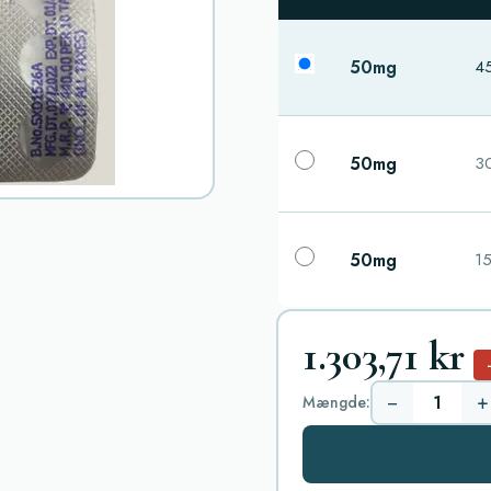
50mg
45
50mg
30
50mg
15
1.303,71 kr
−
+
Mængde: