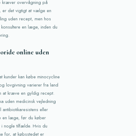
te kræver overvågning på
 er det vigtigt at vælge en
tilling uden recept, men hos
t konsultere en læge, inden du
ring.
loride online uden
at kunder kan købe minocycline
og lovgivning varierer fra land
en at kræve en gyldig recept.
tika uden medicinsk vejledning
 antibiotikaresistens eller
re en læge, før du køber
i nogle tilfælde. Hvis du
 for, at købsstedet er