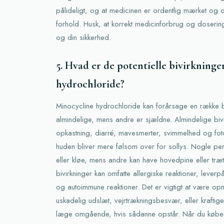
pålideligt, og at medicinen er ordentlig mærket og 
forhold. Husk, at korrekt medicinforbrug og dosering 
og din sikkerhed.
5. Hvad er de potentielle bivirkning
hydrochloride?
Minocycline hydrochloride kan forårsage en række bi
almindelige, mens andre er sjældne. Almindelige bivi
opkastning, diarré, mavesmerter, svimmelhed og fotose
huden bliver mere følsom over for sollys. Nogle p
eller kløe, mens andre kan have hovedpine eller træ
bivirkninger kan omfatte allergiske reaktioner, leverpåv
og autoimmune reaktioner. Det er vigtigt at være 
uskadelig udslæt, vejrtrækningsbesvær, eller krafti
læge omgående, hvis sådanne opstår. Når du køber 