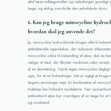
altid læse indlægssedlen og vejledningen grundigt og
læge, og aldrig overskride den anbefalede dosis.
6. Kan jeg bruge minocycline hydrochl
hvordan skal jeg anvende det?
Ja, minocycline hydrochloride bruges ofte til behand
antibakterielle egenskaber, der reducerer inflammati
minocycline online til behandling af akne, skal du 
vælger et sted, der tilbyder medicinen uden recept,
af en dermatolog. Typisk tages minocycline dagligt i
uger, for at se forbedringer. Det er vigtigt at bruge
lægens anvisninger nøje. En kombination af minocyc
hudpleje kan forbedre resultaterne. Vær opmærkso
antibiotika til akne bør overvåges af en læge for at m
og modstand.