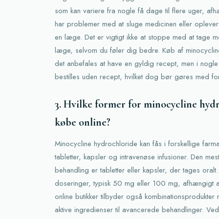
som kan variere fra nogle få dage til flere uger, afh
har problemer med at sluge medicinen eller oplever b
en læge. Det er vigtigt ikke at stoppe med at tage m
læge, selvom du føler dig bedre. Køb af minocycli
det anbefales at have en gyldig recept, men i nogle 
bestilles uden recept, hvilket dog bør gøres med fo
3. Hvilke former for minocycline hyd
købe online?
Minocycline hydrochloride kan fås i forskellige farm
tabletter, kapsler og intravenøse infusioner. Den mest
behandling er tabletter eller kapsler, der tages oralt.
doseringer, typisk 50 mg eller 100 mg, afhængigt 
online butikker tilbyder også kombinationsprodukte
aktive ingredienser til avancerede behandlinger. Ved 