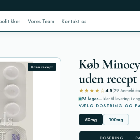
politikker
Vores Team
Kontakt os
Køb Minocyc
Uden recept
uden recept
★★★★☆
4.5
(29
Anmeldels
På lager
— klar til levering i da
VÆLG DOSERING OG PA
50mg
100mg
DOSERING
P