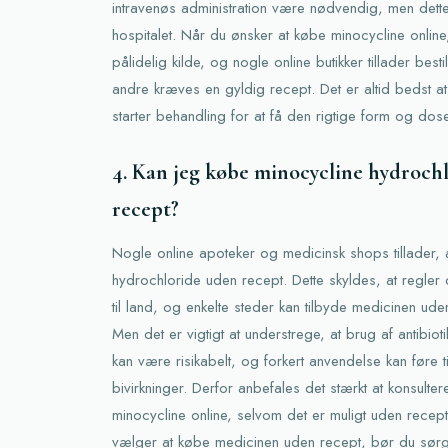
intravenøs administration være nødvendig, men det
hospitalet. Når du ønsker at købe minocycline online,
pålidelig kilde, og nogle online butikker tillader bes
andre kræves en gyldig recept. Det er altid bedst a
starter behandling for at få den rigtige form og dose
4. Kan jeg købe minocycline hydroch
recept?
Nogle online apoteker og medicinsk shops tillader, 
hydrochloride uden recept. Dette skyldes, at regler 
til land, og enkelte steder kan tilbyde medicinen ud
Men det er vigtigt at understrege, at brug af antibio
kan være risikabelt, og forkert anvendelse kan føre til
bivirkninger. Derfor anbefales det stærkt at konsulte
minocycline online, selvom det er muligt uden recept 
vælger at købe medicinen uden recept, bør du sørge