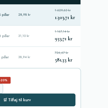
1.629,63 kr
 piller
28,98 kr
1.303,71 kr
1.167,14 kr
 piller
31,10 kr
933,71 kr
726,67 kr
 piller
38,94 kr
581,33 kr
−20%
🛒 Tilføj til kurv