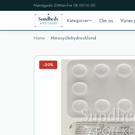
Nørregade 20
Man-Fre 08:00-16:00
Sundheds
Kategorier
Om os
Vores 
APOTEKET
Home
Minocyclinhydrochlorid
−20%