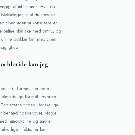
ængigt af infektionen. Hvis du
ivirkninger, skal du kontakte
edicinen uden at konsultere en
ne online skal ske med omhu, og
online butikker kan medicinen
rsigtighed.
rochloride kan jeg
aceutiske former, herunder
 almindelige form til udvortes
 Tabletterne findes i forskellige
af behandlingsbehovet. Nogle
r med minocycline og andre
alvorlige infektioner kan