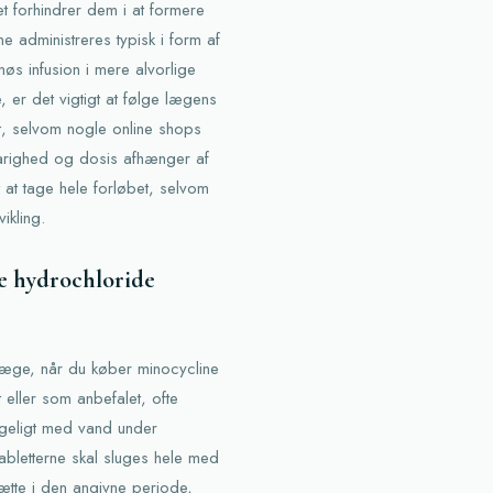
et forhindrer dem i at formere
ne administreres typisk i form af
nøs infusion i mere alvorlige
, er det vigtigt at følge lægens
t, selvom nogle online shops
varighed og dosis afhænger af
 at tage hele forløbet, selvom
ikling.
ne hydrochloride
 læge, når du køber minocycline
 eller som anbefalet, ofte
geligt med vand under
 Tabletterne skal sluges hele med
sætte i den angivne periode,