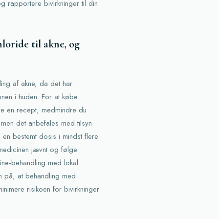
 rapportere bivirkninger til din
oride til akne, og
ling af akne, da det har
onen i huden. For at købe
have en recept, medmindre du
 men det anbefales med tilsyn
 en bestemt dosis i mindst flere
 medicinen jævnt og følge
line-behandling med lokal
m på, at behandling med
inimere risikoen for bivirkninger