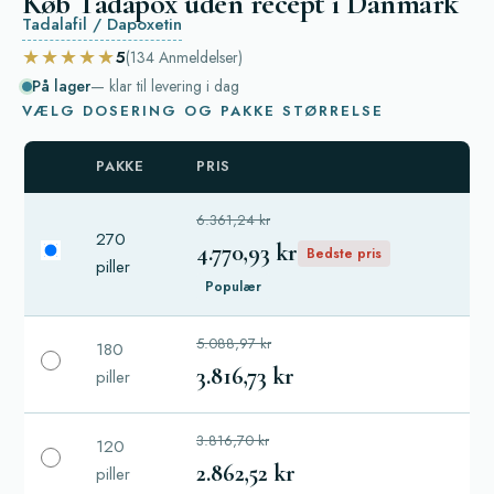
Køb Tadapox uden recept i Danmark
Tadalafil / Dapoxetin
★★★★★
5
(134
Anmeldelser
)
På lager
— klar til levering i dag
VÆLG DOSERING OG PAKKE STØRRELSE
PAKKE
PRIS
6.361,24 kr
270
4.770,93 kr
Bedste pris
piller
Populær
5.088,97 kr
180
3.816,73 kr
piller
3.816,70 kr
120
2.862,52 kr
piller