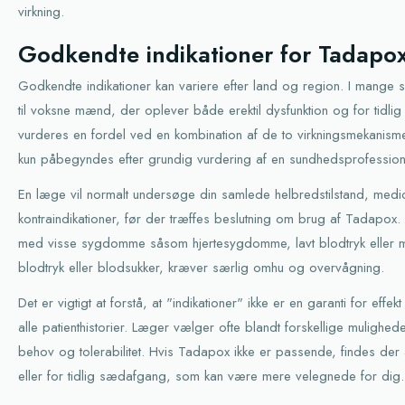
virkning.
Godkendte indikationer for Tadapo
Godkendte indikationer kan variere efter land og region. I ma
til voksne mænd, der oplever både erektil dysfunktion og for tidl
vurderes en fordel ved en kombination af de to virkningsmekanisme
kun påbegyndes efter grundig vurdering af en sundhedsprofession
En læge vil normalt undersøge din samlede helbredstilstand, medi
kontraindikationer, før der træffes beslutning om brug af Tadapox
med visse sygdomme såsom hjertesygdomme, lavt blodtryk eller m
blodtryk eller blodsukker, kræver særlig omhu og overvågning.
Det er vigtigt at forstå, at "indikationer" ikke er en garanti for eff
alle patienthistorier. Læger vælger ofte blandt forskellige mulighed
behov og tolerabilitet. Hvis Tadapox ikke er passende, findes der
eller for tidlig sædafgang, som kan være mere velegnede for dig.