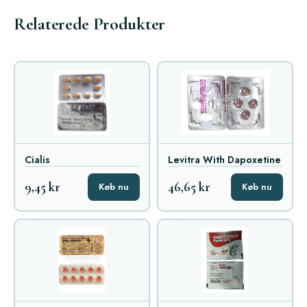
Relaterede Produkter
Cialis
Levitra With Dapoxetine
9,45 kr
46,65 kr
Køb nu
Køb nu