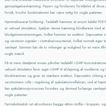
genoptagelseshæmning. Payers og forskerens forståelse af disse 
forstå, hvorfor kombinationen kan være nyttig for nogle patienter.
Hjemmebaseret forklaring: Tadalafil hæmmer et enzym kaldet PDE5 
er seksuel stimulation, hjælper denne hæmning blodkarene med at
blodgennemstrømningen, hvilket fremmer en erektion. Dapoxetine vi
og serotonin-signaler i centralnervesystemet, hvilket normalt øger tid
samlejet. Sammen kan de to virkninger gi mulighed for en mere tilfr
nogle mænd.
På et mere detaljeret niveau påvirker tadalafil cGMP-koncentrationen
seksuel stimulation fører øget cGMP til afslapning af musklerne og 
blodstrømmen og giver en stærkere erektion. Dapoxetins virkning 
serotoninens rolle i regulering af ejakulationsrefleksen; ved at h
kan ejakulationsprocessen forsinkes og dermed forlænge samlejetid
nogle patienter.
Farmakokinetisk set absorberes begge aktive stoffer i kroppen, o