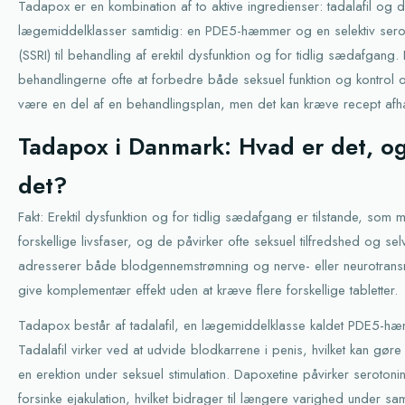
Tadapox er en kombination af to aktive ingredienser: tadalafil og da
lægemiddelklasser samtidig: en PDE5-hæmmer og en selektiv se
(SSRI) til behandling af erektil dysfunktion og for tidlig sædafgang
behandlingerne ofte at forbedre både seksuel funktion og kontrol 
være en del af en behandlingsplan, men det kan kræve recept afhæ
Tadapox i Danmark: Hvad er det, og
det?
Fakt: Erektil dysfunktion og for tidlig sædafgang er tilstande, so
forskellige livsfaser, og de påvirker ofte seksuel tilfredshed og selv
adresserer både blodgennemstrømning og nerve- eller neurotrans
give komplementær effekt uden at kræve flere forskellige tabletter.
Tadapox består af tadalafil, en lægemiddelklasse kaldet PDE5-hæ
Tadalafil virker ved at udvide blodkarrene i penis, hvilket kan gøre
en erektion under seksuel stimulation. Dapoxetine påvirker serotoni
forsinke ejakulation, hvilket bidrager til længere varighed under s