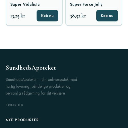
Super Vidalista
Super Force Jelly
13,25 kr
38,52 kr
Køb nu
Køb nu
SundhedsApoteket
SundhedsApoteket – din onlineapotek med
hurtig levering, pålidelige produkter og
personlig rådgivning for dit velvære.
FØLG OS
NYE PRODUKTER