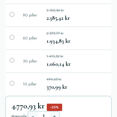
3.180,56 kr
90 piller
2.385,42 kr
2.579,77 kr
60 piller
1.934,83 kr
1.413,52 kr
30 piller
1.060,14 kr
494,65 kr
10 piller
370,99 kr
4.770,93 kr
−25%
−
+
Mængde: