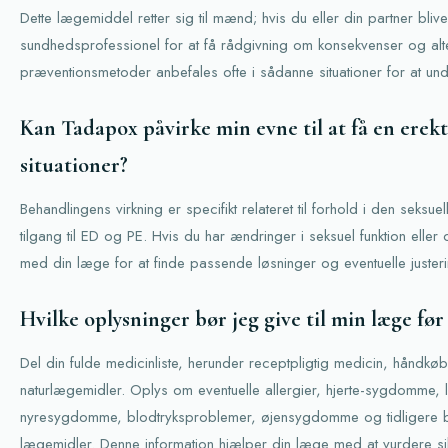
Dette lægemiddel retter sig til mænd; hvis du eller din partner blive
sundhedsprofessionel for at få rådgivning om konsekvenser og alte
præventionsmetoder anbefales ofte i sådanne situationer for at undgå
Kan Tadapox påvirke min evne til at få en erekt
situationer?
Behandlingens virkning er specifikt relateret til forhold i den seksue
tilgang til ED og PE. Hvis du har ændringer i seksuel funktion eller 
med din læge for at finde passende løsninger og eventuelle juster
Hvilke oplysninger bør jeg give til min læge før 
Del din fulde medicinliste, herunder receptpligtig medicin, håndkøb
naturlægemidler. Oplys om eventuelle allergier, hjerte-sygdomme
nyresygdomme, blodtryksproblemer, øjensygdomme og tidligere bi
lægemidler. Denne information hjælper din læge med at vurdere s