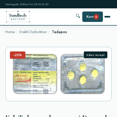
Nørregade 20
Man-Fre 08:00-16:00
Sundheds
🔍
Kurv
0
APOTEKET
Home
Erektil Dysfunktion
Tadapox
−25%
Uden recept