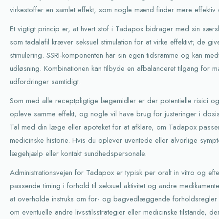
virkestoffer en samlet effekt, som nogle mænd finder mere effektiv 
Et vigtigt princip er, at hvert stof i Tadapox bidrager med sin sær
som tadalafil kræver seksuel stimulation for at virke effektivt; de g
stimulering. SSRI-komponenten har sin egen tidsramme og kan medf
udløsning. Kombinationen kan tilbyde en afbalanceret tilgang for
udfordringer samtidigt.
Som med alle receptpligtige lægemidler er der potentielle risici og b
opleve samme effekt, og nogle vil have brug for justeringer i dosi
Tal med din læge eller apoteket for at afklare, om Tadapox passer 
medicinske historie. Hvis du oplever uventede eller alvorlige sym
lægehjælp eller kontakt sundhedspersonale.
Administrationsvejen for Tadapox er typisk per oralt in vitro og e
passende timing i forhold til seksuel aktivitet og andre medikamenter
at overholde instruks om for- og bagvedlæggende forholdsregler
om eventuelle andre livsstilsstrategier eller medicinske tilstande, d