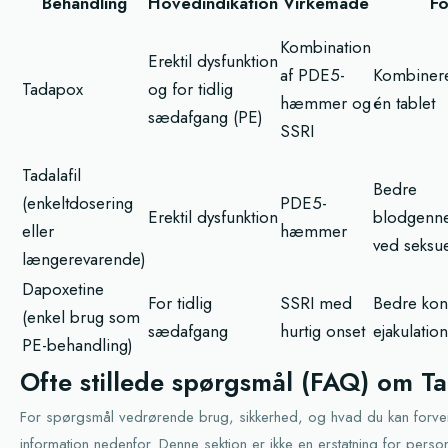
Behandling
Hovedindikation
Virkemåde
Fo
Kombination
Erektil dysfunktion
af PDE5-
Kombineret
Tadapox
og for tidlig
hæmmer og
én tablet
sædafgang (PE)
SSRI
Tadalafil
Bedre
(enkeltdosering
PDE5-
Erektil dysfunktion
blodgenn
eller
hæmmer
ved seksue
længerevarende)
Dapoxetine
For tidlig
SSRI med
Bedre kon
(enkel brug som
sædafgang
hurtig onset
ejakulation
PE-behandling)
Ofte stillede spørgsmål (FAQ) om T
For spørgsmål vedrørende brug, sikkerhed, og hvad du kan forven
information nedenfor. Denne sektion er ikke en erstatning for perso