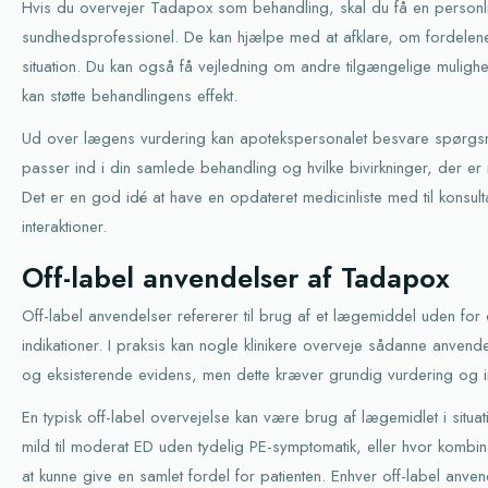
Hvis du overvejer Tadapox som behandling, skal du få en personl
sundhedsprofessionel. De kan hjælpe med at afklare, om fordelene 
situation. Du kan også få vejledning om andre tilgængelige mulighe
kan støtte behandlingens effekt.
Ud over lægens vurdering kan apotekspersonalet besvare spørg
passer ind i din samlede behandling og hvilke bivirkninger, der er m
Det er en god idé at have en opdateret medicinliste med til konsulta
interaktioner.
Off-label anvendelser af Tadapox
Off-label anvendelser refererer til brug af et lægemiddel uden for
indikationer. I praksis kan nogle klinikere overveje sådanne anven
og eksisterende evidens, men dette kræver grundig vurdering og i
En typisk off-label overvejelse kan være brug af lægemidlet i situ
mild til moderat ED uden tydelig PE-symptomatik, eller hvor kombina
at kunne give en samlet fordel for patienten. Enhver off-label anven