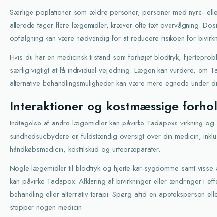
Særlige poplationer som ældre personer, personer med nyre- el
allerede tager flere lægemidler, kræver ofte tæt overvågning. Dos
opfølgning kan være nødvendig for at reducere risikoen for bivirkni
Hvis du har en medicinsk tilstand som forhøjet blodtryk, hjerteprob
særlig vigtigt at få individuel vejledning. Lægen kan vurdere, om T
alternative behandlingsmuligheder kan være mere egnede under di
Interaktioner og kostmæssige forho
Indtagelse af andre lægemidler kan påvirke Tadapoxs virkning og si
sundhedsudbydere en fuldstændig oversigt over din medicin, inklus
håndkøbsmedicin, kosttilskud og urtepræparater.
Nogle lægemidler til blodtryk og hjerte-kar-sygdomme samt visse a
kan påvirke Tadapox. Afklaring af bivirkninger eller ændringer i eff
behandling eller alternativ terapi. Spørg altid en apoteksperson elle
stopper nogen medicin.