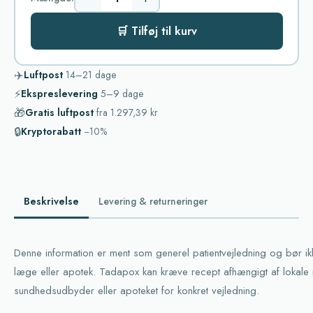
🛒 Tilføj til kurv
✈️
Luftpost
14–21
dage
⚡
Ekspreslevering
5–9
dage
🎁
Gratis luftpost
fra
1.297,39 kr
🔒
Kryptorabatt
−10%
Beskrivelse
Levering & returneringer
Denne information er ment som generel patientvejledning og bør ikk
læge eller apotek. Tadapox kan kræve recept afhængigt af lokale 
sundhedsudbyder eller apoteket for konkret vejledning.