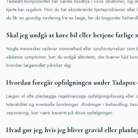
Tadalafil-komponenten kan sænke blodtryk i visse situationer, og 
hjerte-kar-sygdom. Hvis du har eksisterende hjerteproblemer eller l
du får en grundig vurdering fra en læge, før du begynder behandl
Skal jeg undgå at køre bil eller betjene farlige
Nogle mennesker oplever svimmelhed eller synsforstyrrelser som biv
sådanne symptomer, bør du undgå aktiviteter, der kræver fuld konce
hvordan lægemidlet påvirker dig.
Hvordan foregår opfølgningen under Tadapox
Lægen vil ofte planlægge regelmæssige opfølgningsbesøg eller sam
tolerabilitet og eventuelle bivirkninger. Ændringer i behandling, her
seponering, bør være baseret på disse opfølgninger.
Hvad gør jeg, hvis jeg bliver gravid eller planlæ