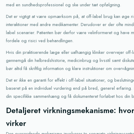
med en sundhedsprofessionel og ske under tæt opfølgning.
Det er vigtigt at være opmærksom på, at off-label brug kan øge risi
interaktioner med andre medikamenter. Derudover er der ofte mindr
label scenarier. Patienten bør derfor være velinformeret og have mu
fordele og risici ved behandlingen.
Hvis din praktiserende læge eller uafhængig kliniker overvejer off-l
gennemgå din helbredshistorie, medicinbrug og livsstil samt diskute
bør altid få skriftlig information og klare instruktioner om overvågn
Det er ikke en garanti for effekt i off-label situationer, og beslutn
baseret på en individuel vurdering end på bred, generel erfaring.
din specifikke sammenhæng og få dokumenteret forløbet hos din b
Detaljeret virkningsmekanisme: hv
virker
Den overordnede mekanisme involverer to separate virkningscent