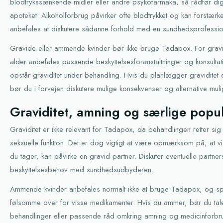
blodtrykssænkende midler eller andre psykofarmaka, så rådfør dig
apoteket. Alkoholforbrug påvirker ofte blodtrykket og kan forstærke
anbefales at diskutere sådanne forhold med en sundhedsprofessio
Gravide eller ammende kvinder bør ikke bruge Tadapox. For gravid
alder anbefales passende beskyttelsesforanstaltninger og konsulta
opstår graviditet under behandling. Hvis du planlægger graviditet e
bør du i forvejen diskutere mulige konsekvenser og alternative mul
Graviditet, amning og særlige popu
Graviditet er ikke relevant for Tadapox, da behandlingen retter 
seksuelle funktion. Det er dog vigtigt at være opmærksom på, at vi
du tager, kan påvirke en gravid partner. Diskuter eventuelle partne
beskyttelsesbehov med sundhedsudbyderen.
Ammende kvinder anbefales normalt ikke at bruge Tadapox, og s
følsomme over for visse medikamenter. Hvis du ammer, bør du tal
behandlinger eller passende råd omkring amning og medicinforbr